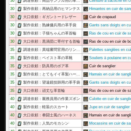
30
調達依頼：商品サンプル用の革…
Ceinture à sacoche en c
30
製作依頼：再納品用のヒマンテス
Himantes en cuir de sang
30
大口依頼：ギガントードレザー
Cuir de crapaud
30
製作依頼：熟練傭兵用の革手袋
Gants sans doigts en cu
30
製作依頼：子猫ちゃんの革首輪
Ras de cou en cuir de sa
30
大口依頼：黒渦団に寄付する首輪
Ras de cou en cuir de 
35
調達依頼：異端審問官用のリン…
Palettes sanglées en cu
35
製作依頼：ペイスト革の革靴
Souliers à poulaine en c
35
大口依頼：防具用のボア革
Cuir de sanglier
35
製作依頼：とてもイイ革製ハー…
Harnais en cuir de sangli
35
製作依頼：望遠鏡技師用の革手袋
Gants sans doigts en cu
35
大口依頼：頑丈な革首輪
Ras de cou en cuir de sa
40
調達依頼：厩務員用の作業ズボン
Culotte en cuir de sangli
40
製作依頼：軽装のスカート
Jupe en cuir de sanglier
40
大口依頼：拳闘士風のハーネス
Harnais en cuir de sangli
40
製作依頼：人気のモカシン
Mocassins en cuir de sa