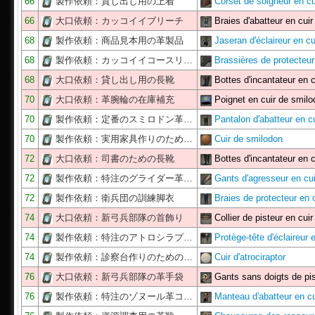
66
製作依頼：貸し出し用の上着
Corset de soigneur en c
66
大口依頼：カッコイイブリーチ
Braies d'abatteur en cui
68
製作依頼：商品見本用の革製品
Jaseran d'éclaireur en c
68
製作依頼：カッコイイコースリ…
Brassières de protecteu
68
大口依頼：貸し出し用の長靴
Bottes d'incantateur en 
70
大口依頼：革腕輪の在庫補充
Poignet en cuir de smil
70
製作依頼：定番のスミロドン革…
Pantalon d'abatteur en c
70
製作依頼：実用家具作りのため…
Cuir de smilodon
72
大口依頼：司書のための長靴
Bottes d'incantateur en 
72
製作依頼：特注のグライダー革…
Gants d'agresseur en cu
72
製作依頼：衛兵団の訓練脚衣
Braies de protecteur en 
74
大口依頼：新弓兵部隊の首飾り
Collier de pisteur en cui
74
製作依頼：特注のアトロシラプ…
Protège-tête d'éclaireur
74
製作依頼：診察台作りのための…
Cuir d'atrociraptor
76
大口依頼：新弓兵部隊の革手袋
Gants sans doigts de pi
76
製作依頼：特注のゾヌール革コ…
Manteau d'abatteur en c