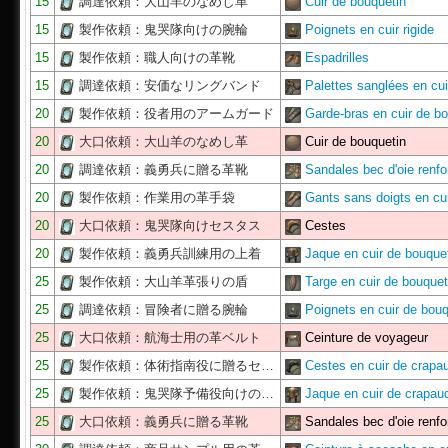
15
調達依頼：大山羊のなめし革
Cuir de bouquetin
15
製作依頼：鬼哭隊向けの腕輪
Poignets en cuir rigide
15
製作依頼：職人向けの革靴
Espadrilles
15
調達依頼：安価なリングバンド
Palettes sanglées en cui
20
製作依頼：役者用のアームガード
Garde-bras en cuir de 
20
大口依頼：大山羊のなめし革
Cuir de bouquetin
20
調達依頼：義勇兵に贈る革靴
Sandales bec d'oie renf
20
製作依頼：作業用の革手袋
Gants sans doigts en cu
20
大口依頼：鬼哭隊向けセスタス
Cestes
20
製作依頼：義勇兵訓練用の上着
Jaque en cuir de bouque
25
製作依頼：大山羊革張りの盾
Targe en cuir de bouquet
25
調達依頼：冒険者に贈る腕輪
Poignets en cuir de bouq
25
大口依頼：航海士用の革ベルト
Ceinture de voyageur
25
製作依頼：体術指南役に贈るセ…
Cestes en cuir de crapa
25
製作依頼：鬼哭隊予備役向けの…
Jaque en cuir de crapau
25
大口依頼：義勇兵に贈る革靴
Sandales bec d'oie renf