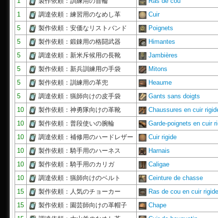
1
製作依頼：訓練用の首輪
Ras de cou
1
調達依頼：練習用のなめし革
Cuir
5
製作依頼：安価なリストバンド
Poignets
5
製作依頼：鍛錬用の格闘武器
Himantes
5
調達依頼：新米斥候用の長靴
Jambières
5
製作依頼：新兵訓練用の手袋
Mitons
5
製作依頼：訓練用の革兜
Heaume
5
調達依頼：猟師向けの皮手袋
Gants sans doigts
10
製作依頼：神勇隊向けの革靴
Chaussures en cuir rigid
10
製作依頼：普段使いの腕輪
Garde-poignets en cuir r
10
調達依頼：補修用のハードレザー
Cuir rigide
10
製作依頼：騎手用のハーネス
Harnais
10
製作依頼：騎手用のカリガ
Caligae
10
調達依頼：猟師向けのベルト
Ceinture de chasse
15
製作依頼：人気のチョーカー
Ras de cou en cuir rigid
15
製作依頼：園芸師向けの革帽子
Chape