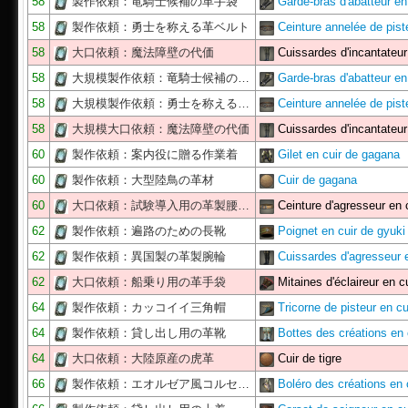
58
製作依頼：竜騎士候補の革手袋
Garde-bras d'abatteur e
58
製作依頼：勇士を称える革ベルト
Ceinture annelée de pis
58
大口依頼：魔法障壁の代価
Cuissardes d'incantateu
58
大規模製作依頼：竜騎士候補の…
Garde-bras d'abatteur e
58
大規模製作依頼：勇士を称える…
Ceinture annelée de pis
58
大規模大口依頼：魔法障壁の代価
Cuissardes d'incantateu
60
製作依頼：案内役に贈る作業着
Gilet en cuir de gagana
60
製作依頼：大型陸鳥の革材
Cuir de gagana
60
大口依頼：試験導入用の革製腰…
Ceinture d'agresseur en 
62
製作依頼：遍路のための長靴
Poignet en cuir de gyuki
62
製作依頼：異国製の革製腕輪
Cuissardes d'agresseur
62
大口依頼：船乗り用の革手袋
Mitaines d'éclaireur en c
64
製作依頼：カッコイイ三角帽
Tricorne de pisteur en c
64
製作依頼：貸し出し用の革靴
Bottes des créations en
64
大口依頼：大陸原産の虎革
Cuir de tigre
66
製作依頼：エオルゼア風コルセ…
Boléro des créations en