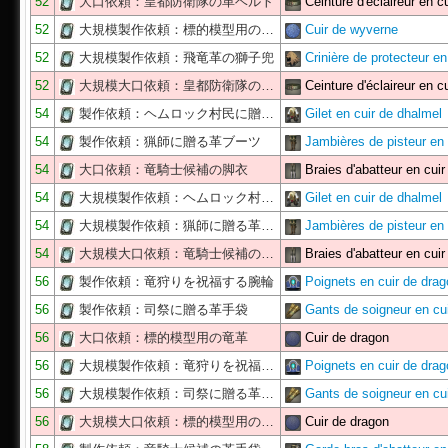
52
大口依頼：皇都防衛隊の革ベルト
Ceinture d'éclaireur en c
52
大規模製作依頼：標的模型用の…
Cuir de wyverne
52
大規模製作依頼：飛竜革の獅子兜
Crinière de protecteur e
52
大規模大口依頼：皇都防衛隊の…
Ceinture d'éclaireur en c
54
製作依頼：ヘムロック村民に贈…
Gilet en cuir de dhalmel
54
製作依頼：猟師に贈る革ブーツ
Jambières de pisteur en
54
大口依頼：竜騎士候補の脚衣
Braies d'abatteur en cui
54
大規模製作依頼：ヘムロック村…
Gilet en cuir de dhalmel
54
大規模製作依頼：猟師に贈る革…
Jambières de pisteur en
54
大規模大口依頼：竜騎士候補の…
Braies d'abatteur en cui
56
製作依頼：竜狩りを祝福する腕輪
Poignets en cuir de dra
56
製作依頼：司祭に贈る革手袋
Gants de soigneur en cu
56
大口依頼：標的模型用の竜革
Cuir de dragon
56
大規模製作依頼：竜狩りを祝福…
Poignets en cuir de dra
56
大規模製作依頼：司祭に贈る革…
Gants de soigneur en cu
56
大規模大口依頼：標的模型用の…
Cuir de dragon