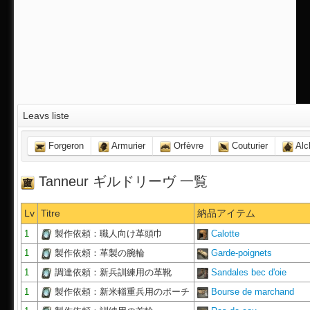
Leavs liste
Forgeron
Armurier
Orfèvre
Couturier
Alc
Tanneur ギルドリーヴ 一覧
Lv
Titre
納品アイテム
1
製作依頼：職人向け革頭巾
Calotte
1
製作依頼：革製の腕輪
Garde-poignets
1
調達依頼：新兵訓練用の革靴
Sandales bec d'oie
1
製作依頼：新米輜重兵用のポーチ
Bourse de marchand