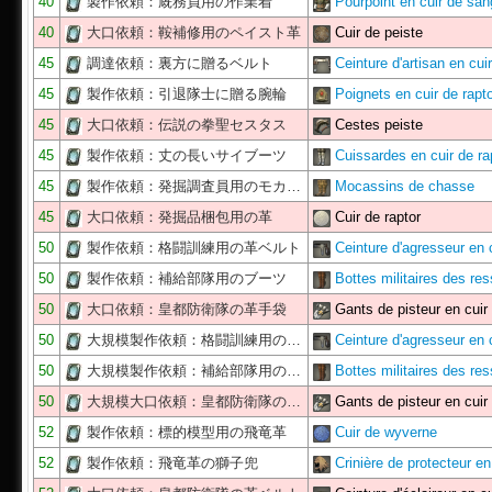
40
製作依頼：厩務員用の作業着
Pourpoint en cuir de sang
40
大口依頼：鞍補修用のペイスト革
Cuir de peiste
45
調達依頼：裏方に贈るベルト
Ceinture d'artisan en cu
45
製作依頼：引退隊士に贈る腕輪
Poignets en cuir de rapt
45
大口依頼：伝説の拳聖セスタス
Cestes peiste
45
製作依頼：丈の長いサイブーツ
Cuissardes en cuir de ra
45
製作依頼：発掘調査員用のモカ…
Mocassins de chasse
45
大口依頼：発掘品梱包用の革
Cuir de raptor
50
製作依頼：格闘訓練用の革ベルト
Ceinture d'agresseur en 
50
製作依頼：補給部隊用のブーツ
Bottes militaires des r
50
大口依頼：皇都防衛隊の革手袋
Gants de pisteur en cuir
50
大規模製作依頼：格闘訓練用の…
Ceinture d'agresseur en 
50
大規模製作依頼：補給部隊用の…
Bottes militaires des r
50
大規模大口依頼：皇都防衛隊の…
Gants de pisteur en cuir
52
製作依頼：標的模型用の飛竜革
Cuir de wyverne
52
製作依頼：飛竜革の獅子兜
Crinière de protecteur e