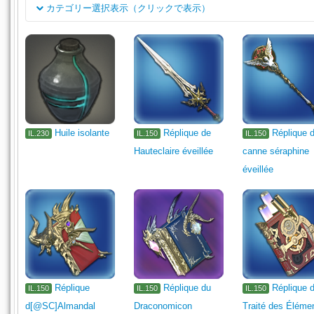
カテゴリー選択表示（クリックで表示）
classe
Arme de surineur
Arme de chevalier noir
Arme de machinis
Job
Arme de gladiateur
Arme de maraudeur
弓
Arme d'archer
Arme à deux mains d'occultiste
Arme 
Meuble
Huile isolante
Réplique de
Réplique 
IL.230
IL.150
IL.150
Hauteclaire éveillée
canne séraphine
éveillée
Réplique
Réplique du
Réplique 
IL.150
IL.150
IL.150
d[@SC]Almandal
Draconomicon
Traité des Éléme