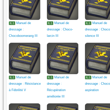
Manuel de
Manuel de
Manuel de
IL.1
IL.1
IL.1
dressage :
dressage : Choco-
dressage : Choco
Chocoboomerang III
larcin III
silence III
Manuel de
Manuel de
Manuel de
IL.1
IL.1
IL.1
dressage : Résistance
dressage :
dressage : Choco
à Fébrilité V
Récupération
aspiration
améliorée III