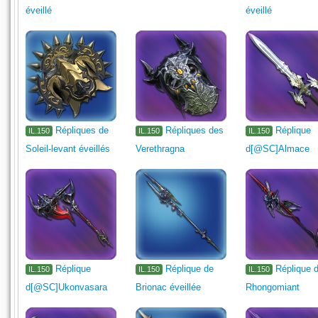
éveillé
éveillé
Répliques de
Répliques des
Réplique
IL.150
IL.150
IL.150
Soleil-levant éveillés
Verethragna
d[@SC]Almace
Réplique
Réplique de
Réplique 
IL.150
IL.150
IL.150
d[@SC]Ukonvasara
Brionac éveillée
Rhongomiant