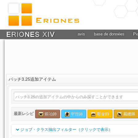
avis
base de données
Pi
パッチ3.25追加アイテム
最新レシピ
鍛冶師
甲冑師
彫金師
裁縫師
ジョブ・クラス抽出フィルター（クリックで表示）