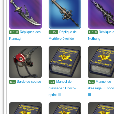
Répliques des
Réplique de
Réplique 
IL.150
IL.150
IL.150
Kannagi
Mortifère éveillée
Nothung
Barde de course
Manuel de
Manuel de
IL.1
IL.1
IL.1
dressage : Choco-
dressage : Choco
sprint III
III