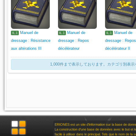
Manuel de
Manuel de
Manuel de
IL.1
IL.1
IL.1
dressage : Résistance
dressage : Repos
dressage : Repo
aux altérations III
décélérateur
décélérateur II
1,000件まで表示しております。カテゴリ別表
ERIONES est un site d'information sur la base de don
La construction d'une base de données avec le but et le 
facile à utiliser dans le principal. Tels que le nom de la