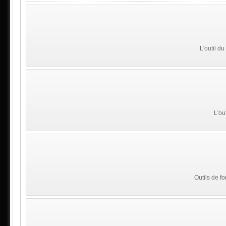
L'outil du
L'ou
Outils de fo