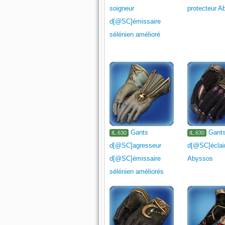
soigneur
protecteur A
d[@SC]émissaire
sélénien amélioré
Gants
Gant
IL.630
IL.630
d[@SC]agresseur
d[@SC]éclai
d[@SC]émissaire
Abyssos
sélénien améliorés