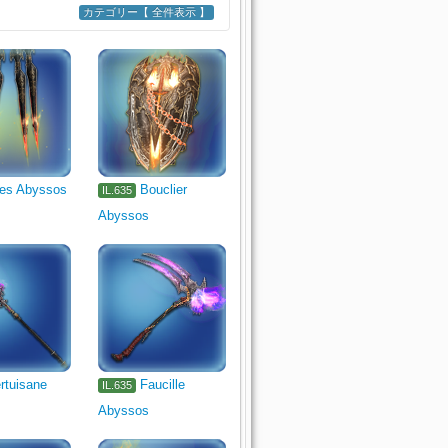
カテゴリー【 全件表示 】
1107
1109
rcher
rse
Jambes
Mains
les Abyssos
Bouclier
IL.635
Abyssos
rtuisane
Faucille
IL.635
Abyssos