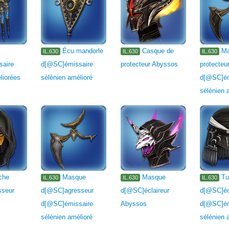
Écu mandorle
Casque de
Ma
IL.630
IL.630
IL.630
saire
d[@SC]émissaire
protecteur Abyssos
protecteu
liorées
sélénien amélioré
d[@SC]ém
sélénien 
che
Masque
Masque
Tu
IL.630
IL.630
IL.630
sseur
d[@SC]agresseur
d[@SC]éclaireur
d[@SC]écl
d[@SC]émissaire
Abyssos
d[@SC]ém
sélénien amélioré
sélénien 