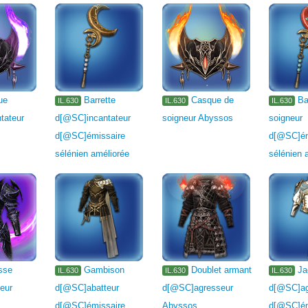
ue
Barrette
Casque de
Ba
IL.630
IL.630
IL.630
tateur
d[@SC]incantateur
soigneur Abyssos
soigneur
d[@SC]émissaire
d[@SC]ém
sélénien améliorée
sélénien 
sse
Gambison
Doublet armant
Ja
IL.630
IL.630
IL.630
eur
d[@SC]abatteur
d[@SC]agresseur
d[@SC]ag
d[@SC]émissaire
Abyssos
d[@SC]ém