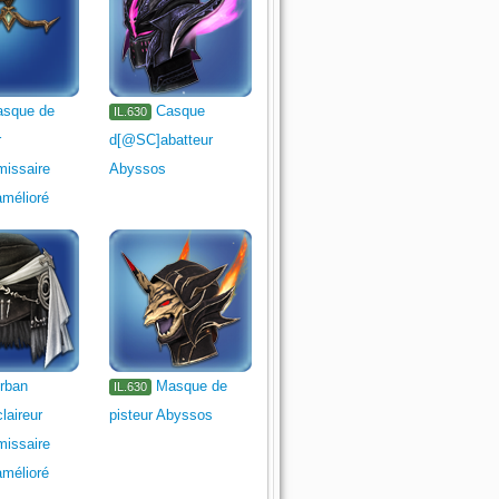
sque de
Casque
IL.630
r
d[@SC]abatteur
issaire
Abyssos
amélioré
rban
Masque de
IL.630
aireur
pisteur Abyssos
issaire
amélioré