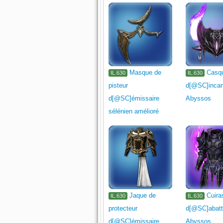
Masque de
Casq
IL.630
IL.630
pisteur
d[@SC]incan
d[@SC]émissaire
Abyssos
sélénien amélioré
Jaque de
Cuira
IL.630
IL.630
protecteur
d[@SC]abatt
d[@SC]émissaire
Abyssos