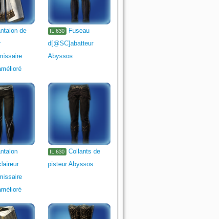
ntalon de
Fuseau
IL.630
r
d[@SC]abatteur
issaire
Abyssos
amélioré
ntalon
Collants de
IL.630
aireur
pisteur Abyssos
issaire
amélioré