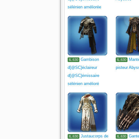
sélénien améliorée
Gambison
Mant
IL.630
IL.630
d[@SC]éclaireur
pisteur Abys
d[@SC]émissaire
sélénien amélioré
Justaucorps de
Gante
IL.630
IL.630