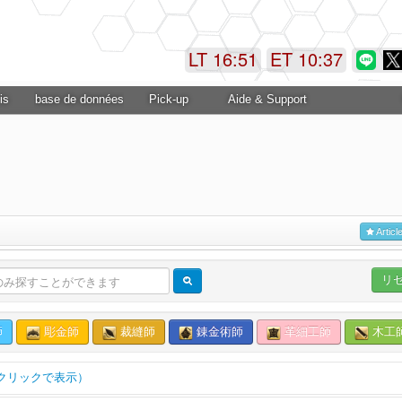
LT 16:51
ET 10:38
is
base de données
Pick-up
Aide & Support
Articl
リ
師
彫金師
裁縫師
錬金術師
革細工師
木工
クリックで表示）