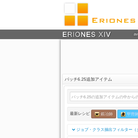
av
パッチ6.25追加アイテム
最新レシピ
鍛冶師
甲冑
ジョブ・クラス抽出フィルター（