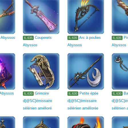
 Abyssos
Couperets
Arc à poulies
Pi
IL.635
IL.635
IL.635
Abyssos
Abyssos
Abyssos
 Abyssos
Grimoire
Petite épée
Ba
IL.630
IL.630
IL.630
d[@SC]émissaire
d[@SC]émissaire
d[@SC]ém
sélénien amélioré
sélénien améliorée
sélénien 