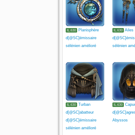
Planisphère
Ailes
IL.630
IL.630
d[@SC]émissaire
d[@SC]émis
sélénien amélioré
sélénien amé
Turban
Capu
IL.630
IL.630
d[@SC]abatteur
d[@SC]agre
d[@SC]émissaire
Abyssos
sélénien amélioré