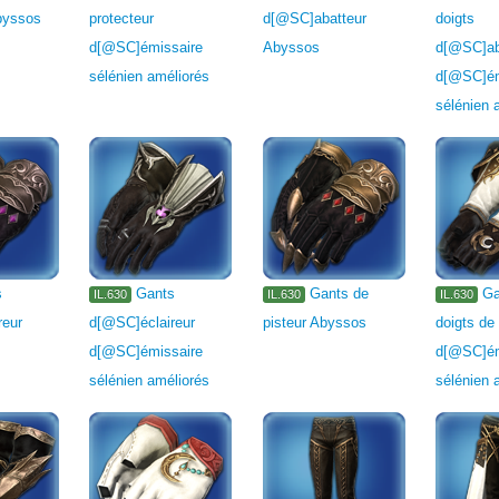
byssos
protecteur
d[@SC]abatteur
doigts
d[@SC]émissaire
Abyssos
d[@SC]ab
sélénien améliorés
d[@SC]ém
sélénien 
s
Gants
Gants de
Ga
IL.630
IL.630
IL.630
reur
d[@SC]éclaireur
pisteur Abyssos
doigts de 
d[@SC]émissaire
d[@SC]ém
sélénien améliorés
sélénien 