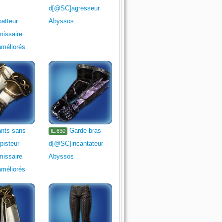
d[@SC]agresseur
atteur
Abyssos
issaire
améliorés
nts sans
Garde-bras
IL.630
pisteur
d[@SC]incantateur
issaire
Abyssos
améliorés