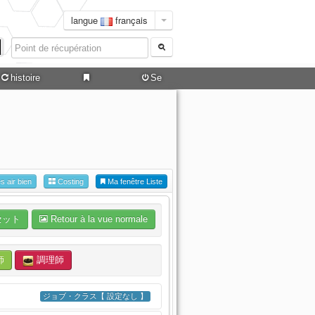
langue
français
histoire
Se
connecter
es air bien
Costing
Ma fenêtre Liste
セット
Retour à la vue normale
師
調理師
ジョブ・クラス【 設定なし 】