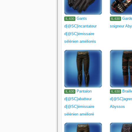
Gants
Garde
IL.630
IL.630
d[@SC]incantateur
soigneur Ab
d[@SC]émissaire
sélénien améliorés
Pantalon
Braill
IL.630
IL.630
d[@SC]abatteur
d[@SC]agre
d[@SC]émissaire
Abyssos
sélénien amélioré