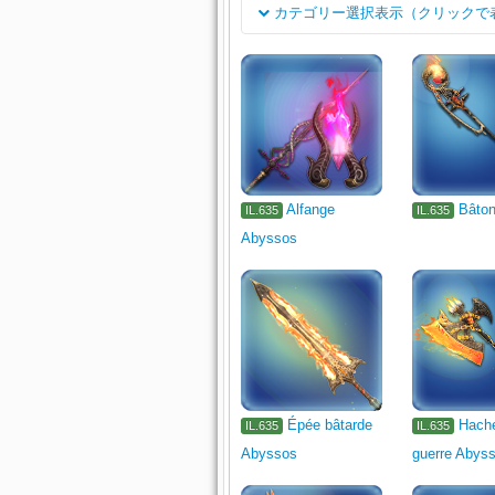
カテゴリー選択表示（クリックで
classe
Arme de surineur
Arme de cheva
Job
1110
1111
1112
Arme de 
Arme à deux mains d'occultiste
Pieds
Collier
Boucle d'oreill
Alfange
Bâto
IL.635
IL.635
Réactif
Divers
Autre
Ma
Abyssos
Mobilier mural
Tapis
1330
Épée bâtarde
Hach
IL.635
IL.635
Abyssos
guerre Abys