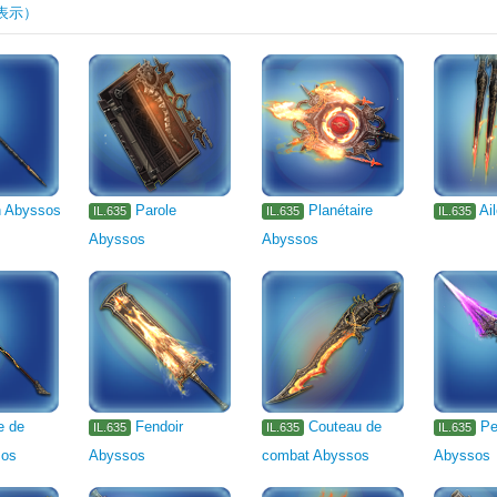
表示）
lier noir
Arme de machiniste
Arme d'astromancien
1105
1106
pugiliste
Arme de gladiateur
Arme de maraudeur
弓
Arme d'a
Arme à deux mains d'élémentaliste
Grimoire
Bouclier
Tête
To
e
Bracelet
Bague
Produit de la pêche
Pierre
Bois
n Abyssos
Parole
Planétaire
Ai
IL.635
IL.635
IL.635
scotte
Meuble de jardin
Meuble
Table
Mobilier de table
Abyssos
Abyssos
e de
Fendoir
Couteau de
Pe
IL.635
IL.635
IL.635
sos
Abyssos
combat Abyssos
Abyssos