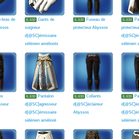
-bras de
Gants de
Fuseau de
Pa
IL.630
IL.630
IL.630
yssos
soigneur
protecteur Abyssos
protecteu
d[@SC]émissaire
d[@SC]ém
sélénien améliorés
sélénien 
es
Pantalon
Collants
Pa
IL.630
IL.630
IL.630
sseur
d[@SC]agresseur
d[@SC]éclaireur
d[@SC]écl
d[@SC]émissaire
Abyssos
d[@SC]ém
sélénien amélioré
sélénien 