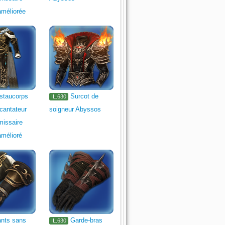
améliorée
staucorps
Surcot de
IL.630
cantateur
soigneur Abyssos
issaire
amélioré
nts sans
Garde-bras
IL.630