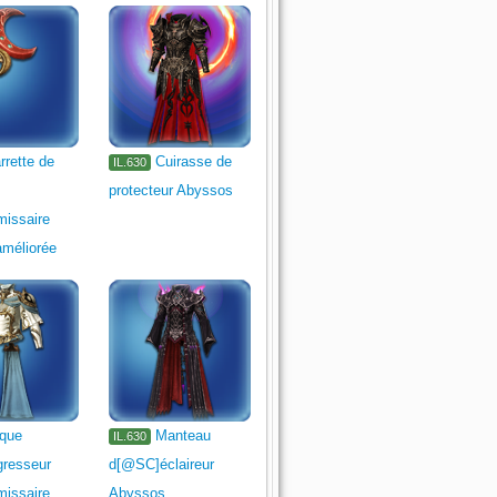
rrette de
Cuirasse de
IL.630
protecteur Abyssos
issaire
améliorée
que
Manteau
IL.630
resseur
d[@SC]éclaireur
issaire
Abyssos