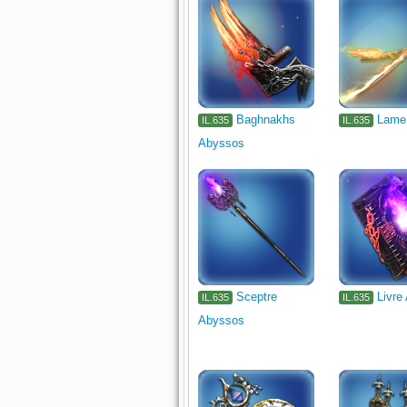
Baghnakhs
Lame
IL.635
IL.635
Abyssos
Sceptre
Livre
IL.635
IL.635
Abyssos