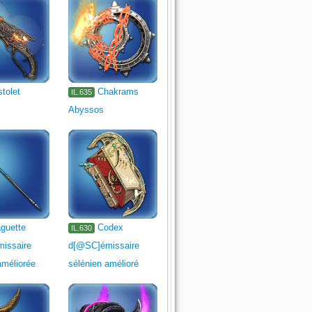
stolet
Chakrams
IL.635
Abyssos
guette
Codex
IL.630
issaire
d[@SC]émissaire
améliorée
sélénien amélioré