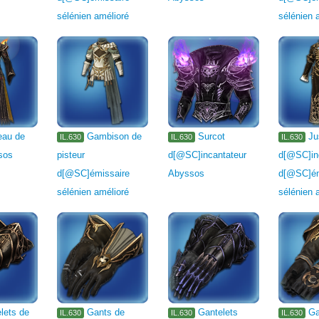
sélénien amélioré
sélénien 
eau de
Gambison de
Surcot
Ju
IL.630
IL.630
IL.630
sos
pisteur
d[@SC]incantateur
d[@SC]in
d[@SC]émissaire
Abyssos
d[@SC]ém
sélénien amélioré
sélénien 
lets de
Gants de
Gantelets
Ga
IL.630
IL.630
IL.630