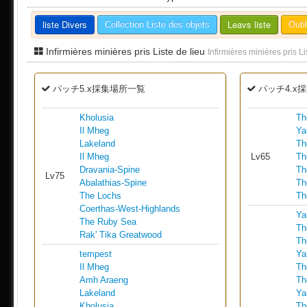
liste Divers
Leavs liste
Collection Liste des objets
Outi
Infirmières minières pris Liste de lieu
Infirmières minières pris Li
パッチ5.x採集場所一覧
パッチ4.x
Kholusia
Th
Il Mheg
Ya
Lakeland
Th
Il Mheg
Lv65
Th
Dravania-Spine
Th
Lv75
Abalathias-Spine
Th
The Lochs
Th
Coerthas-West-Highlands
Ya
The Ruby Sea
Th
Rak' Tika Greatwood
Th
tempest
Ya
Il Mheg
Th
Amh Araeng
Th
Lakeland
Ya
Kholusia
Th