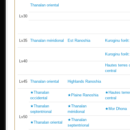
Thanalan oriental
Lv30
Lv35
Thanalan méridional
Est Ranoshia
Kuroginu forêt:
Kuroginu forêt:
Lv40
Hautes terres 
central
Lv45
Thanalan oriental
Highlands Ranoshia
★Thanalan
★Hautes terre
★Plaine Ranoshia
occidental
central
★Thanalan
★Thanalan
★Mor Dhona
septentrional
méridional
Lv50
★Thanalan
★Thanalan oriental
septentrional