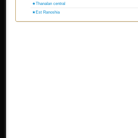
★Thanalan central
★Est Ranoshia