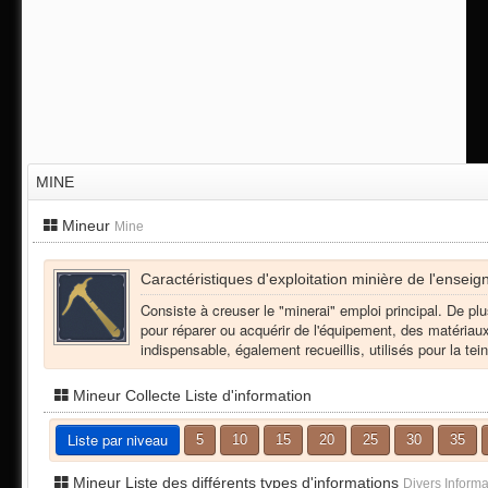
MINE
Mineur
Mine
Caractéristiques d'exploitation minière de l'enseig
Consiste à creuser le "minerai" emploi principal. De pl
pour réparer ou acquérir de l'équipement, des matériaux
indispensable, également recueillis, utilisés pour la tei
Mineur Collecte Liste d'information
Liste par niveau
5
10
15
20
25
30
35
Mineur Liste des différents types d'informations
Divers Inform