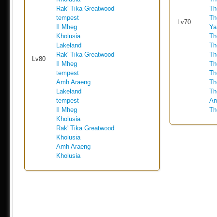
Rak' Tika Greatwood
Th
tempest
Th
Lv70
Il Mheg
Ya
Kholusia
Th
Lakeland
Th
Rak' Tika Greatwood
Th
Lv80
Il Mheg
Th
tempest
Th
Amh Araeng
Th
Lakeland
Th
tempest
Am
Il Mheg
Th
Kholusia
Rak' Tika Greatwood
Kholusia
Amh Araeng
Kholusia