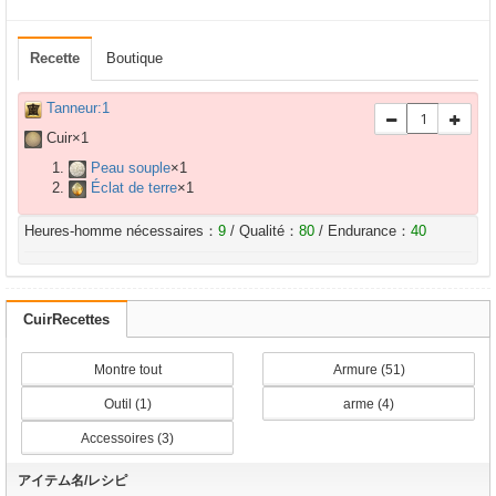
Recette
Boutique
Tanneur:1
Cuir×
1
Peau souple
×
1
Éclat de terre
×
1
Heures-homme nécessaires：
9
/ Qualité：
80
/ Endurance：
40
CuirRecettes
Montre tout
Armure (51)
Outil (1)
arme (4)
Accessoires (3)
アイテム名/レシピ