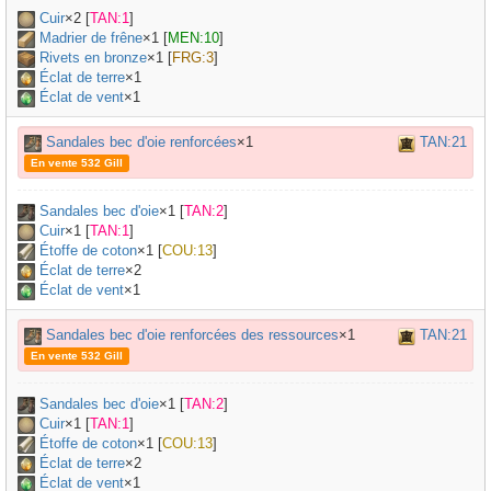
Cuir
×
2
[
TAN:1
]
Madrier de frêne
×
1
[
MEN:10
]
Rivets en bronze
×
1
[
FRG:3
]
Éclat de terre
×1
Éclat de vent
×1
Sandales bec d'oie renforcées
×1
TAN:21
En vente 532 Gill
Sandales bec d'oie
×
1
[
TAN:2
]
Cuir
×
1
[
TAN:1
]
Étoffe de coton
×
1
[
COU:13
]
Éclat de terre
×2
Éclat de vent
×1
Sandales bec d'oie renforcées des ressources
×1
TAN:21
En vente 532 Gill
Sandales bec d'oie
×
1
[
TAN:2
]
Cuir
×
1
[
TAN:1
]
Étoffe de coton
×
1
[
COU:13
]
Éclat de terre
×2
Éclat de vent
×1