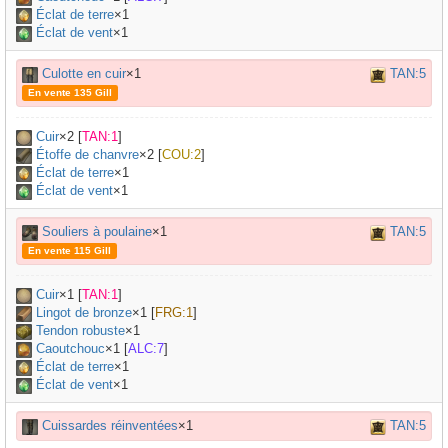
Éclat de terre
×1
Éclat de vent
×1
Culotte en cuir
×1
TAN:5
En vente 135 Gill
Cuir
×
2
[
TAN:1
]
Étoffe de chanvre
×
2
[
COU:2
]
Éclat de terre
×1
Éclat de vent
×1
Souliers à poulaine
×1
TAN:5
En vente 115 Gill
Cuir
×
1
[
TAN:1
]
Lingot de bronze
×
1
[
FRG:1
]
Tendon robuste
×
1
Caoutchouc
×
1
[
ALC:7
]
Éclat de terre
×1
Éclat de vent
×1
Cuissardes réinventées
×1
TAN:5