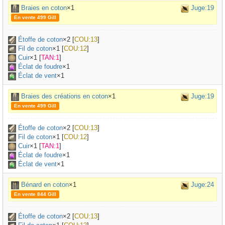
Braies en coton
×1
Juge:19
En vente 499 Gill
Étoffe de coton
×
2
[
COU:13
]
Fil de coton
×
1
[
COU:12
]
Cuir
×
1
[
TAN:1
]
Éclat de foudre
×1
Éclat de vent
×1
Braies des créations en coton
×1
Juge:19
En vente 499 Gill
Étoffe de coton
×
2
[
COU:13
]
Fil de coton
×
1
[
COU:12
]
Cuir
×
1
[
TAN:1
]
Éclat de foudre
×1
Éclat de vent
×1
Bénard en coton
×1
Juge:24
En vente 844 Gill
Étoffe de coton
×
2
[
COU:13
]