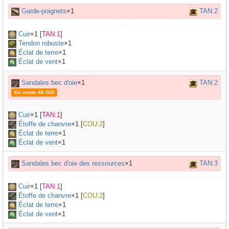
Garde-poignets
×1
TAN:2
Cuir
×
1
[
TAN:1
]
Tendon robuste
×
1
Éclat de terre
×1
Éclat de vent
×1
Sandales bec d'oie
×1
TAN:2
En vente 48 Gill
Cuir
×
1
[
TAN:1
]
Étoffe de chanvre
×
1
[
COU:2
]
Éclat de terre
×1
Éclat de vent
×1
Sandales bec d'oie des ressources
×1
TAN:3
Cuir
×
1
[
TAN:1
]
Étoffe de chanvre
×
1
[
COU:2
]
Éclat de terre
×1
Éclat de vent
×1