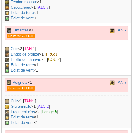
Tendon robuste
×
1
Caoutchouc
×
1
[
ALC:7
]
Éclat de terre
×1
Éclat de vent
×1
Himantes
×1
TAN:7
En vente 308 Gill
Cuir
×
2
[
TAN:1
]
Lingot de bronze
×
1
[
FRG:1
]
Étoffe de chanvre
×
1
[
COU:2
]
Éclat de terre
×1
Éclat de vent
×1
Poignets
×1
TAN:7
En vente 201 Gill
Cuir
×
1
[
TAN:1
]
Glu animale
×
1
[
ALC:2
]
Fragment d'os
×
2
[
Forage:5
]
Éclat de terre
×1
Éclat de vent
×1