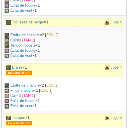
Cuir
×
1
[
TAN:1
]
Éclat de foudre
×1
Éclat de vent
×1
Trousses de berger
×1
Juge:4
Étoffe de chanvre
×
2
[
COU:2
]
Cuir
×
1
[
TAN:1
]
Tendon robuste
×
1
Éclat de foudre
×1
Éclat de vent
×1
Braies
×1
Juge:4
En vente 45 Gill
Étoffe de chanvre
×
2
[
COU:2
]
Fil de chanvre
×
1
[
COU:1
]
Cuir
×
1
[
TAN:1
]
Éclat de foudre
×1
Éclat de vent
×1
Tunique
×1
Juge:5
En vente 59 Gill