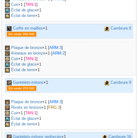
Cuir
×
1
[
TAN:1
]
Éclat de glace
×1
Éclat de terre
×1
Coiffe en mailles
×1
Cambrure:8
En vente 264 Gill
Plaque de bronze
×
1
[
ARM:3
]
Anneaux en bronze
×
1
[
ARM:2
]
Cuir
×
1
[
TAN:1
]
Éclat de glace
×1
Éclat de terre
×1
Gantelets-mitons
×1
Cambrure:9
En vente 376 Gill
Plaque de bronze
×
1
[
ARM:3
]
Rivets en bronze
×
1
[
FRG:3
]
Cuir
×
1
[
TAN:1
]
Éclat de glace
×1
Éclat de terre
×1
Gantelets-mitons renforcés
×1
Cambrure:16