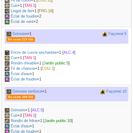
Fil de coton
×
1
[
COU:12
]
Cuir
×
1
[
TAN:1
]
Lingot de fer
×
1
[
FRG:16
]
Éclat de foudre
×2
Éclat de vent
×2
Grimoire
×1
Façonné:5
En vente 219 Gill
Encre de cuivre enchantée
×
1
[
ALC:4
]
Cuir
×
1
[
TAN:1
]
Rondin d'érable
×
1
[
Jardin public:5
]
Fil de chanvre
×
1
[
COU:1
]
Éclat d'eau
×1
Éclat de foudre
×1
Grimoire renforcé
×1
Façonné:10
En vente 439 Gill
Grimoire
×
1
[
ALC:5
]
Cuir
×
2
[
TAN:1
]
Rondin de frêne
×
1
[
Jardin public:10
]
Éclat d'eau
×1
Éclat de foudre
×1