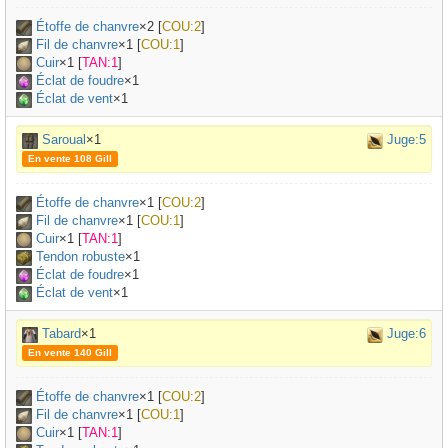
Étoffe de chanvre
×
2
[
COU:2
]
Fil de chanvre
×
1
[
COU:1
]
Cuir
×
1
[
TAN:1
]
Éclat de foudre
×1
Éclat de vent
×1
Saroual
×1
Juge:5
En vente 108 Gill
Étoffe de chanvre
×
1
[
COU:2
]
Fil de chanvre
×
1
[
COU:1
]
Cuir
×
1
[
TAN:1
]
Tendon robuste
×
1
Éclat de foudre
×1
Éclat de vent
×1
Tabard
×1
Juge:6
En vente 140 Gill
Étoffe de chanvre
×
1
[
COU:2
]
Fil de chanvre
×
1
[
COU:1
]
Cuir
×
1
[
TAN:1
]