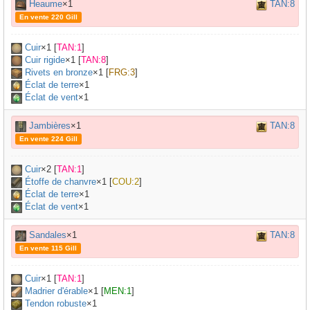
Heaume
×1
TAN:8
En vente 220 Gill
Cuir
×
1
[
TAN:1
]
Cuir rigide
×
1
[
TAN:8
]
Rivets en bronze
×
1
[
FRG:3
]
Éclat de terre
×1
Éclat de vent
×1
Jambières
×1
TAN:8
En vente 224 Gill
Cuir
×
2
[
TAN:1
]
Étoffe de chanvre
×
1
[
COU:2
]
Éclat de terre
×1
Éclat de vent
×1
Sandales
×1
TAN:8
En vente 115 Gill
Cuir
×
1
[
TAN:1
]
Madrier d'érable
×
1
[
MEN:1
]
Tendon robuste
×
1