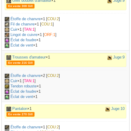
Gilet doublet d'amateur
×1
Juge:9
En vente 308 Gill
Étoffe de chanvre
×
1
[
COU:2
]
Fil de chanvre
×
1
[
COU:1
]
Cuir
×
1
[
TAN:1
]
Lingot de cuivre
×
1
[
ORF:1
]
Éclat de foudre
×1
Éclat de vent
×1
Trousses d'amateur
×1
Juge:9
En vente 216 Gill
Étoffe de chanvre
×
2
[
COU:2
]
Cuir
×
1
[
TAN:1
]
Tendon robuste
×
1
Éclat de foudre
×1
Éclat de vent
×1
Pantalon
×1
Juge:10
En vente 270 Gill
Étoffe de chanvre
×
1
[
COU:2
]