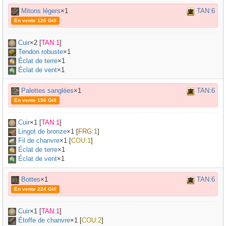
Mitons légers
×1
TAN:6
En vente 126 Gill
Cuir
×
2
[
TAN:1
]
Tendon robuste
×
1
Éclat de terre
×1
Éclat de vent
×1
Palettes sanglées
×1
TAN:6
En vente 156 Gill
Cuir
×
1
[
TAN:1
]
Lingot de bronze
×
1
[
FRG:1
]
Fil de chanvre
×
1
[
COU:1
]
Éclat de terre
×1
Éclat de vent
×1
Bottes
×1
TAN:6
En vente 224 Gill
Cuir
×
1
[
TAN:1
]
Étoffe de chanvre
×
1
[
COU:2
]