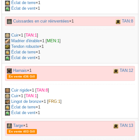
Éclat de terre
×1
Éclat de vent
×1
Cuissardes en cuir réinventées
×1
TAN:8
Cuir
×
1
[
TAN:1
]
Madrier d'érable
×
1
[
MEN:1
]
Tendon robuste
×
1
Éclat de terre
×1
Éclat de vent
×1
Harnais
×1
TAN:12
En vente 436 Gill
Cuir rigide
×
1
[
TAN:8
]
Cuir
×
1
[
TAN:1
]
Lingot de bronze
×
1
[
FRG:1
]
Éclat de terre
×1
Éclat de vent
×1
Targe
×1
TAN:13
En vente 403 Gill