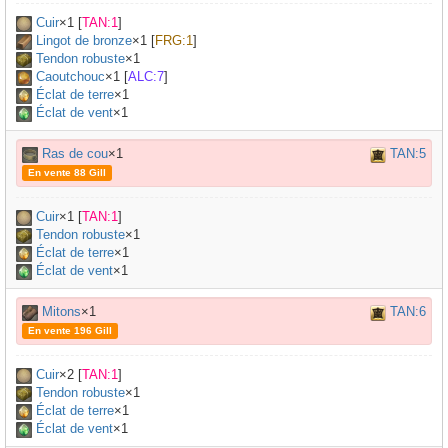
Cuir
×
1
[
TAN:1
]
Lingot de bronze
×
1
[
FRG:1
]
Tendon robuste
×
1
Caoutchouc
×
1
[
ALC:7
]
Éclat de terre
×1
Éclat de vent
×1
Ras de cou
×1
TAN:5
En vente 88 Gill
Cuir
×
1
[
TAN:1
]
Tendon robuste
×
1
Éclat de terre
×1
Éclat de vent
×1
Mitons
×1
TAN:6
En vente 196 Gill
Cuir
×
2
[
TAN:1
]
Tendon robuste
×
1
Éclat de terre
×1
Éclat de vent
×1