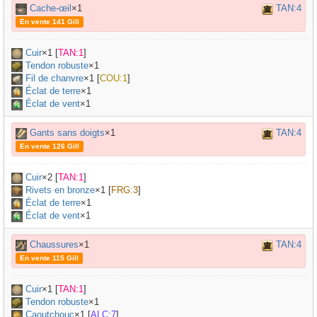
Cache-œil
×1
TAN:4
En vente 141 Gill
Cuir
×
1
[
TAN:1
]
Tendon robuste
×
1
Fil de chanvre
×
1
[
COU:1
]
Éclat de terre
×1
Éclat de vent
×1
Gants sans doigts
×1
TAN:4
En vente 126 Gill
Cuir
×
2
[
TAN:1
]
Rivets en bronze
×
1
[
FRG:3
]
Éclat de terre
×1
Éclat de vent
×1
Chaussures
×1
TAN:4
En vente 115 Gill
Cuir
×
1
[
TAN:1
]
Tendon robuste
×
1
Caoutchouc
×
1
[
ALC:7
]