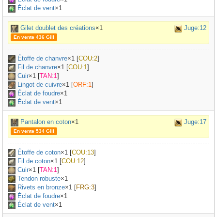
Éclat de vent
×1
Gilet doublet des créations
×1
Juge:12
En vente 436 Gill
Étoffe de chanvre
×
1
[
COU:2
]
Fil de chanvre
×
1
[
COU:1
]
Cuir
×
1
[
TAN:1
]
Lingot de cuivre
×
1
[
ORF:1
]
Éclat de foudre
×1
Éclat de vent
×1
Pantalon en coton
×1
Juge:17
En vente 534 Gill
Étoffe de coton
×
1
[
COU:13
]
Fil de coton
×
1
[
COU:12
]
Cuir
×
1
[
TAN:1
]
Tendon robuste
×
1
Rivets en bronze
×
1
[
FRG:3
]
Éclat de foudre
×1
Éclat de vent
×1