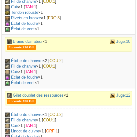
Fil de chanvre
×
1
[
COU:1
]
Cuir
×
1
[
TAN:1
]
Tendon robuste
×
1
Rivets en bronze
×
1
[
FRG:3
]
Éclat de foudre
×1
Éclat de vent
×1
Braies d'amateur
×1
Juge:10
En vente 216 Gill
Étoffe de chanvre
×
2
[
COU:2
]
Fil de chanvre
×
1
[
COU:1
]
Cuir
×
1
[
TAN:1
]
Éclat de foudre
×1
Éclat de vent
×1
Gilet doublet des ressources
×1
Juge:12
En vente 436 Gill
Étoffe de chanvre
×
1
[
COU:2
]
Fil de chanvre
×
1
[
COU:1
]
Cuir
×
1
[
TAN:1
]
Lingot de cuivre
×
1
[
ORF:1
]
Éclat de foudre
×1