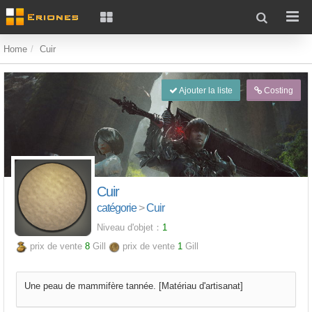
Home
Cuir
Ajouter la liste
Costing
Cuir
catégorie
>
Cuir
Niveau d'objet：
1
prix de vente
8
Gill
prix de vente
1
Gill
Une peau de mammifère tannée. [Matériau d'artisanat]