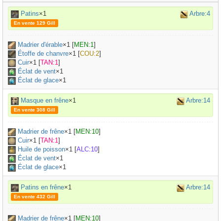
Patins
×1
Arbre:4
En vente 129 Gill
Madrier d'érable
×
1
[
MEN:1
]
Étoffe de chanvre
×
1
[
COU:2
]
Cuir
×
1
[
TAN:1
]
Éclat de vent
×1
Éclat de glace
×1
Masque en frêne
×1
Arbre:14
En vente 308 Gill
Madrier de frêne
×
1
[
MEN:10
]
Cuir
×
1
[
TAN:1
]
Huile de poisson
×
1
[
ALC:10
]
Éclat de vent
×1
Éclat de glace
×1
Patins en frêne
×1
Arbre:14
En vente 432 Gill
Madrier de frêne
×
1
[
MEN:10
]