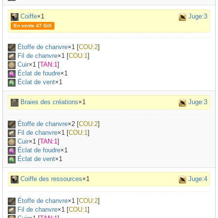
Coiffe
×1
Juge:3
En vente 47 Gill
Étoffe de chanvre
×
1
[
COU:2
]
Fil de chanvre
×
1
[
COU:1
]
Cuir
×
1
[
TAN:1
]
Éclat de foudre
×1
Éclat de vent
×1
Braies des créations
×1
Juge:3
Étoffe de chanvre
×
2
[
COU:2
]
Fil de chanvre
×
1
[
COU:1
]
Cuir
×
1
[
TAN:1
]
Éclat de foudre
×1
Éclat de vent
×1
Coiffe des ressources
×1
Juge:4
Étoffe de chanvre
×
1
[
COU:2
]
Fil de chanvre
×
1
[
COU:1
]