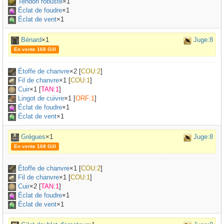
Tendon robuste
×
1
Éclat de foudre
×1
Éclat de vent
×1
Bénard
×1
Juge:8
En vente 168 Gill
Étoffe de chanvre
×
2
[
COU:2
]
Fil de chanvre
×
1
[
COU:1
]
Cuir
×
1
[
TAN:1
]
Lingot de cuivre
×
1
[
ORF:1
]
Éclat de foudre
×1
Éclat de vent
×1
Grègues
×1
Juge:8
En vente 168 Gill
Étoffe de chanvre
×
1
[
COU:2
]
Fil de chanvre
×
1
[
COU:1
]
Cuir
×
2
[
TAN:1
]
Éclat de foudre
×1
Éclat de vent
×1