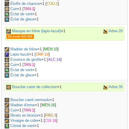
Étoffe de chanvre
×
1
[
COU:2
]
Cuir
×
1
[
TAN:1
]
Éclat de vent
×1
Éclat de glace
×1
Masque en frêne (lapis-lazuli)
×1
Arbre:20
En vente 425 Gill
Madrier de frêne
×
1
[
MEN:10
]
Lapis-lazuli
×
1
[
ORF:14
]
Essence de girofle
×
1
[
ALC:14
]
Cuir
×
1
[
TAN:1
]
Éclat de vent
×1
Éclat de glace
×1
Bouclier carré de collection
×1
Arbre:35
Bouclier carré vermoulu
×
1
Madrier d'orme
×
1
[
MEN:16
]
Cuir
×
1
[
TAN:1
]
Rivets en bronze
×
1
[
FRG:3
]
Vinaigre de cidre
×
1
[
CUI:16
]
Cristal de vent
×1