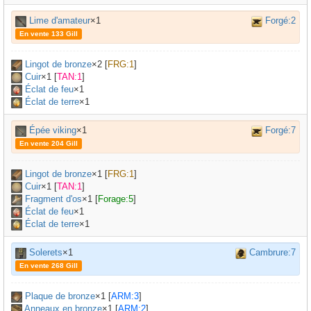
Lime d'amateur
×1
Forgé:2
En vente 133 Gill
Lingot de bronze
×
2
[
FRG:1
]
Cuir
×
1
[
TAN:1
]
Éclat de feu
×1
Éclat de terre
×1
Épée viking
×1
Forgé:7
En vente 204 Gill
Lingot de bronze
×
1
[
FRG:1
]
Cuir
×
1
[
TAN:1
]
Fragment d'os
×
1
[
Forage:5
]
Éclat de feu
×1
Éclat de terre
×1
Solerets
×1
Cambrure:7
En vente 268 Gill
Plaque de bronze
×
1
[
ARM:3
]
Anneaux en bronze
×
1
[
ARM:2
]