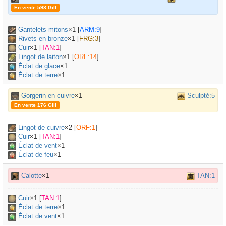
En vente 598 Gill
Gantelets-mitons
×
1
[
ARM:9
]
Rivets en bronze
×
1
[
FRG:3
]
Cuir
×
1
[
TAN:1
]
Lingot de laiton
×
1
[
ORF:14
]
Éclat de glace
×1
Éclat de terre
×1
Gorgerin en cuivre
×1
Sculpté:5
En vente 176 Gill
Lingot de cuivre
×
2
[
ORF:1
]
Cuir
×
1
[
TAN:1
]
Éclat de vent
×1
Éclat de feu
×1
Calotte
×1
TAN:1
Cuir
×
1
[
TAN:1
]
Éclat de terre
×1
Éclat de vent
×1