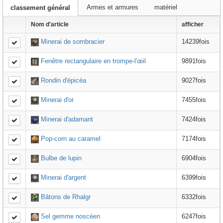
Armes et armures
matériel
classement général
Nom d'article
afficher
Minerai de sombracier
14239fois
Fenêtre rectangulaire en trompe-l'œil
9891fois
Rondin d'épicéa
9027fois
Minerai d'or
7455fois
Minerai d'adamant
7424fois
Pop-corn au caramel
7174fois
Bulbe de lupin
6904fois
Minerai d'argent
6399fois
Bâtons de Rhalgr
6332fois
Sel gemme noscéen
6247fois