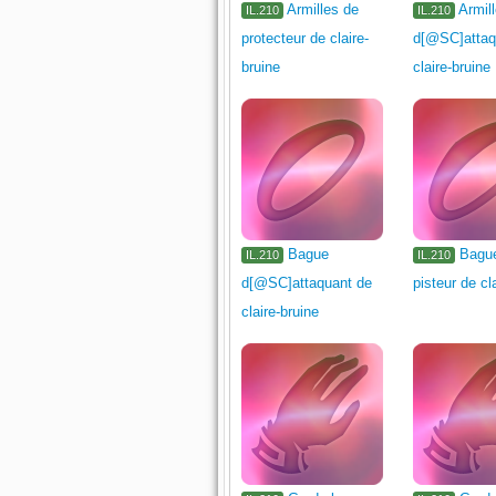
Armilles de
Armil
IL.210
IL.210
protecteur de claire-
d[@SC]attaq
bruine
claire-bruine
Bague
Bagu
IL.210
IL.210
d[@SC]attaquant de
pisteur de cl
claire-bruine