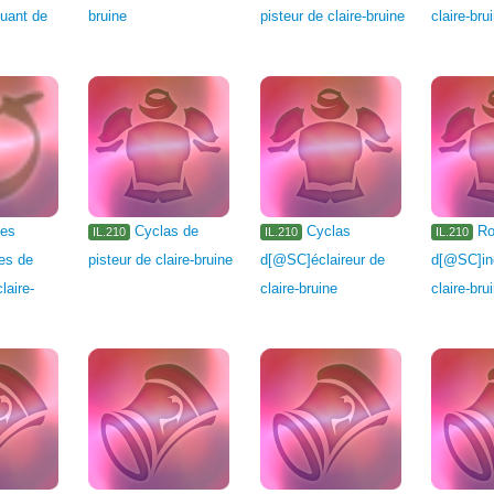
uant de
bruine
pisteur de claire-bruine
claire-bru
les
Cyclas de
Cyclas
Ro
IL.210
IL.210
IL.210
es de
pisteur de claire-bruine
d[@SC]éclaireur de
d[@SC]in
laire-
claire-bruine
claire-bru