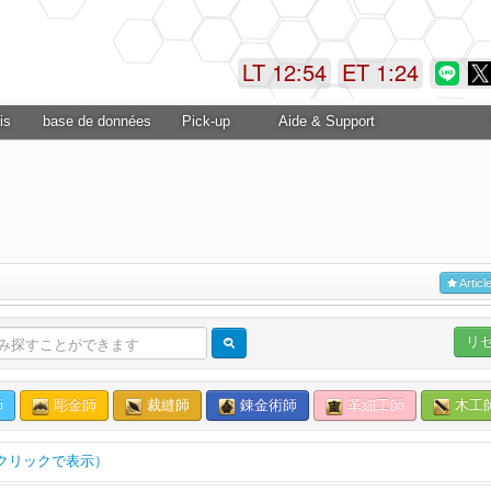
LT 12:54
ET 1:25
is
base de données
Pick-up
Aide & Support
Articl
リ
師
彫金師
裁縫師
錬金術師
革細工師
木工
クリックで表示）