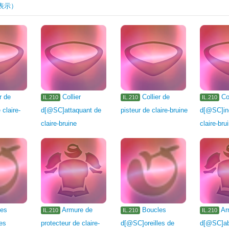
表示）
lier noir
Arme de machiniste
Arme d'astromancien
1105
Arme
raudeur
ux mains d'occultiste
Arme à deux mains d'élémentaliste
Grimoire
ieds
Ceinture
Collier
Boucle d'oreille
Bracelet
r de
Collier
Collier de
Co
IL.210
IL.210
IL.210
 claire-
d[@SC]attaquant de
pisteur de claire-bruine
d[@SC]in
 boisson
Produit de la pêche
Pierre
Métal
Bois
Tissu
claire-bruine
claire-bru
e
Divers
Autre
Mascotte
Toit
Meuble de jardin
Meuble
Table
Mobilier de table
Mobilier mur
Carte de Triple Triade
les
Armure de
Boucles
Ar
IL.210
IL.210
IL.210
es
protecteur de claire-
d[@SC]oreilles de
d[@SC]ab