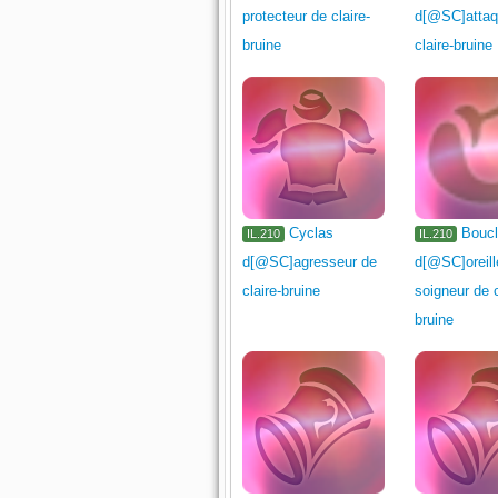
protecteur de claire-
d[@SC]attaq
bruine
claire-bruine
Cyclas
Bouc
IL.210
IL.210
d[@SC]agresseur de
d[@SC]oreill
claire-bruine
soigneur de c
bruine