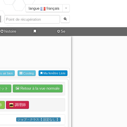
langue
français
histoire
Se
connecter
es air bien
Costing
Ma fenêtre Liste
セット
Retour à la vue normale
師
調理師
ジョブ・クラス【 設定なし 】