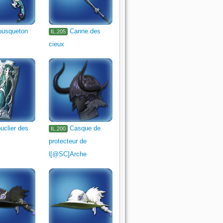
usqueton
Canne des
IL.205
cieux
uclier des
Casque de
IL.200
protecteur de
l[@SC]Arche