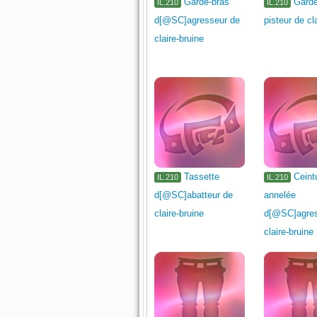
Garde-bras
Garde
IL.210
IL.210
d[@SC]agresseur de
pisteur de cl
claire-bruine
Tassette
Ceint
IL.210
IL.210
d[@SC]abatteur de
annelée
claire-bruine
d[@SC]agres
claire-bruine