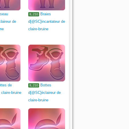
seau
Braies
IL.210
aireur de
d[@SC]incantateur de
ine
claire-bruine
ttes de
Bottes
IL.210
 claire-bruine
d[@SC]éclaireur de
claire-bruine