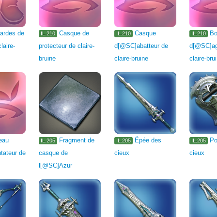
ardes de
Casque de
Casque
Bo
IL.210
IL.210
IL.210
laire-
protecteur de claire-
d[@SC]abatteur de
d[@SC]ag
bruine
claire-bruine
claire-bru
eau
Fragment de
Épée des
Po
IL.205
IL.205
IL.205
tateur de
casque de
cieux
cieux
l[@SC]Azur