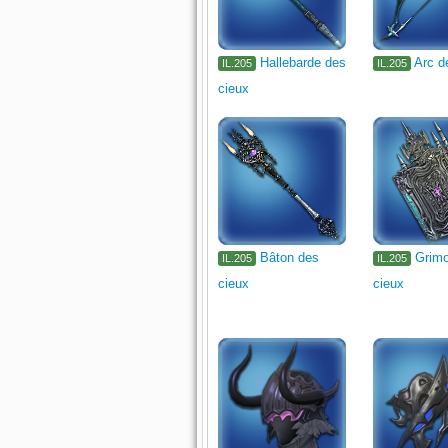
Hallebarde des
Arc d
IL.205
IL.205
cieux
Bâton des
Grimo
IL.205
IL.205
cieux
cieux