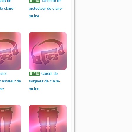
nts de
Tassette de
IL.210
e claire-
protecteur de claire-
bruine
rset
Corset de
IL.210
cantateur de
soigneur de claire-
ine
bruine