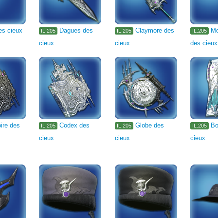
es cieux
Dagues des
Claymore des
Mo
IL.205
IL.205
IL.205
cieux
cieux
des cieux
ire des
Codex des
Globe des
Bo
IL.205
IL.205
IL.205
cieux
cieux
cieux