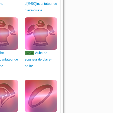
ine
d[@SC]incantateur de
claire-bruine
be
Aube de
IL.210
cantateur de
soigneur de claire-
ine
bruine