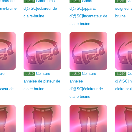
-bras de
Garde-bras
Gants
Ga
IL.210
IL.210
IL.210
aire-bruine
d[@SC]éclaireur de
d[@SC]apparat
soigneur d
claire-bruine
d[@SC]incantateur de
bruine
claire-bruine
ure
Ceinture
Ceinture
Co
IL.210
IL.210
IL.210
annelée de pisteur de
annelée
d[@SC]in
seur de
claire-bruine
d[@SC]éclaireur de
claire-bru
claire-bruine