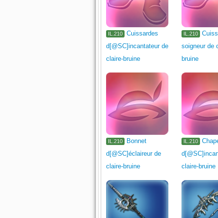
Cuissardes
Cuiss
IL.210
IL.210
d[@SC]incantateur de
soigneur de c
claire-bruine
bruine
Bonnet
Chap
IL.210
IL.210
d[@SC]éclaireur de
d[@SC]incan
claire-bruine
claire-bruine