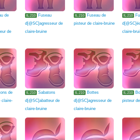
au de
Fuseau
Fuseau de
Fu
IL.210
IL.210
IL.210
d[@SC]agresseur de
pisteur de claire-bruine
d[@SC]écl
eur de
claire-bruine
claire-bru
tons de
Sabatons
Bottes
Bo
IL.210
IL.210
IL.210
 claire-
d[@SC]abatteur de
d[@SC]agresseur de
pisteur de
claire-bruine
claire-bruine