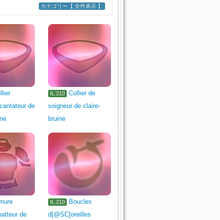
カテゴリー【 全件表示 】
 de pugiliste
Bouclier
Appât de pêche
llier
Collier de
IL.210
cantateur de
soigneur de claire-
ine
bruine
al
mure
Boucles
IL.210
atteur de
d[@SC]oreilles