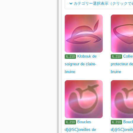
カテゴリー選択表示（クリックで
classe
Arme de surineur
Arme de cheva
Job
Arme de gladiateur
Arme de ma
弓
Arme d'archer
Arme à de
Tête
Torse
Jambes
Mains
P
Klobouk de
Collie
IL.210
IL.210
soigneur de claire-
protecteur de
Bague
Médicament
Plat ou
bruine
bruine
Cuir
Os
Réactif
Teintur
Tapisserie
Sol
Luminaire
Jardinage
Divers (événements)
Boucles
Bouc
IL.210
IL.210
d[@SC]oreilles de
d[@SC]oreill