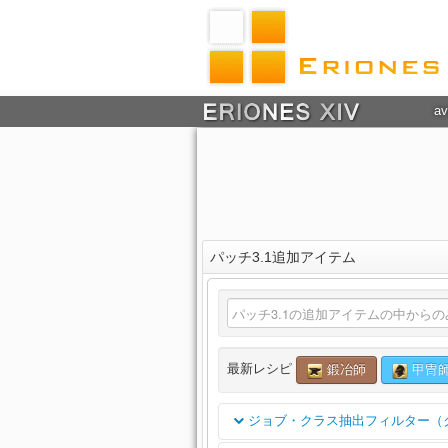
av
パッチ3.1追加アイテム
最新レシピ
鍛冶師
甲冑
ジョブ・クラス抽出フィルター（