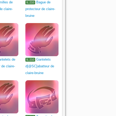
milles de
Bague de
IL.210
e claire-
protecteur de claire-
bruine
ntelets de
Gantelets
IL.210
 de claire-
d[@SC]abatteur de
claire-bruine