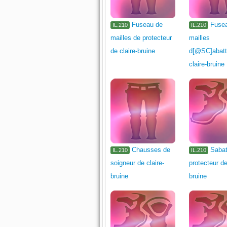
Fuseau de
Fuse
IL.210
IL.210
mailles de protecteur
mailles
de claire-bruine
d[@SC]abatt
claire-bruine
Chausses de
Saba
IL.210
IL.210
soigneur de claire-
protecteur de
bruine
bruine