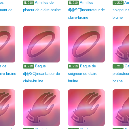
les
Armilles de
Armilles
Ar
IL.210
IL.210
IL.210
uant de
pisteur de claire-bruine
d[@SC]incantateur de
soigneur d
claire-bruine
bruine
e de
Bague
Bague de
Ga
IL.210
IL.210
IL.210
aire-bruine
d[@SC]incantateur de
soigneur de claire-
protecteur
claire-bruine
bruine
bruine