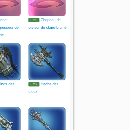
nnet
Chapeau de
IL.210
resseur de
pisteur de claire-bruine
ine
ings des
Hache des
IL.205
cieux