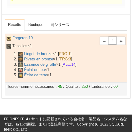
Recette
Boutique
同シリーズ
Forgeron:10
Tenailles×
1
Lingot de bronze
×
1
[
FRG:1
]
Rivets en bronze
×
1
[
FRG:3
]
Essence de girofle
×
1
[
ALC:14
]
Éclat de feu
×
1
Éclat de terre
×
1
Heures-homme nécessaires：
45
/ Qualité：
250
/ Endurance：
60
ERIONES FF14 / サイトに記載されている会社名・製品名・システム名な
どは、各社の商標、または登録商標です。Copyright (C) 2023 SQUARE
ENIX CO., LTD.