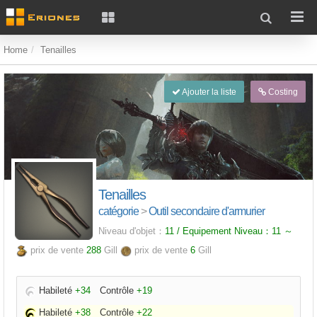
Home
Tenailles
Ajouter la liste
Costing
Tenailles
catégorie
>
Outil secondaire d'armurier
Niveau d'objet：
11 / Equipement Niveau：
11
～
prix de vente
288
Gill
prix de vente
6
Gill
Habileté
+34
Contrôle
+19
Habileté
+38
Contrôle
+22