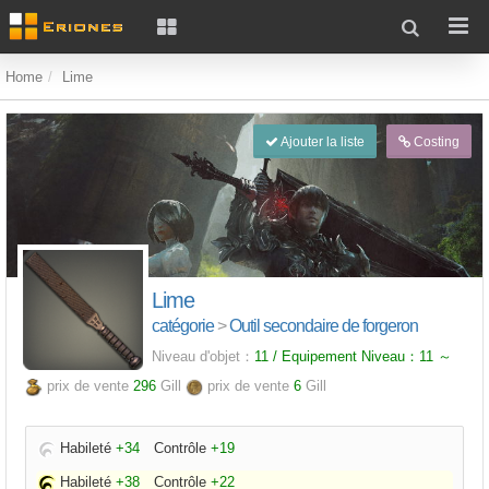
Home
Lime
Ajouter la liste
Costing
Lime
catégorie
>
Outil secondaire de forgeron
Niveau d'objet：
11 / Equipement Niveau：
11
～
prix de vente
296
Gill
prix de vente
6
Gill
Habileté
+34
Contrôle
+19
Habileté
+38
Contrôle
+22