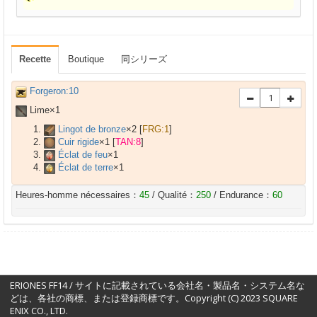
Recette
Boutique
同シリーズ
Forgeron:10
Lime×
1
Lingot de bronze
×
2
[
FRG:1
]
Cuir rigide
×
1
[
TAN:8
]
Éclat de feu
×
1
Éclat de terre
×
1
Heures-homme nécessaires：
45
/ Qualité：
250
/ Endurance：
60
ERIONES FF14 / サイトに記載されている会社名・製品名・システム名な
どは、各社の商標、または登録商標です。Copyright (C) 2023 SQUARE
ENIX CO., LTD.