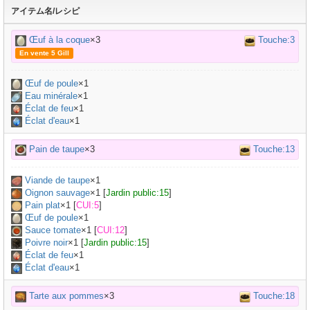
アイテム名/レシピ
Œuf à la coque
×3
Touche:3
En vente 5 Gill
Œuf de poule
×
1
Eau minérale
×
1
Éclat de feu
×1
Éclat d'eau
×1
Pain de taupe
×3
Touche:13
Viande de taupe
×
1
Oignon sauvage
×
1
[
Jardin public:15
]
Pain plat
×
1
[
CUI:5
]
Œuf de poule
×
1
Sauce tomate
×
1
[
CUI:12
]
Poivre noir
×
1
[
Jardin public:15
]
Éclat de feu
×1
Éclat d'eau
×1
Tarte aux pommes
×3
Touche:18