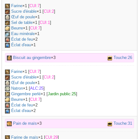
Farine
×
1
[
CUI:7
]
Sucre d'érable
×
1
[
CUI:2
]
Œuf de poule
×
1
Sel de table
×
1
[
CUI:1
]
Beurre
×
1
[
CUI:7
]
Eau minérale
×
1
Éclat de feu
×2
Éclat d'eau
×1
Biscuit au gingembre
×3
Touche:26
Farine
×
1
[
CUI:7
]
Sucre d'érable
×
1
[
CUI:2
]
Œuf de poule
×
1
Natron
×
1
[
ALC:25
]
Gingembre perlé
×
1
[
Jardin public:25
]
Beurre
×
1
[
CUI:7
]
Éclat de feu
×2
Éclat d'eau
×2
Pain de maïs
×3
Touche:31
Farine de maïs
×
1
[
CUI:29
]