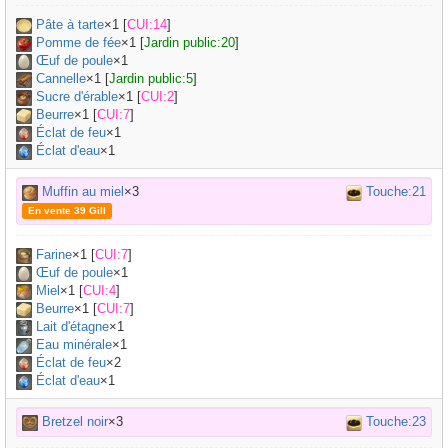
Pâte à tarte
×
1
[
CUI:14
]
Pomme de fée
×
1
[
Jardin public:20
]
Œuf de poule
×
1
Cannelle
×
1
[
Jardin public:5
]
Sucre d'érable
×
1
[
CUI:2
]
Beurre
×
1
[
CUI:7
]
Éclat de feu
×1
Éclat d'eau
×1
Muffin au miel
×3
Touche:21
En vente 39 Gill
Farine
×
1
[
CUI:7
]
Œuf de poule
×
1
Miel
×
1
[
CUI:4
]
Beurre
×
1
[
CUI:7
]
Lait d'étagne
×
1
Eau minérale
×
1
Éclat de feu
×2
Éclat d'eau
×1
Bretzel noir
×3
Touche:23