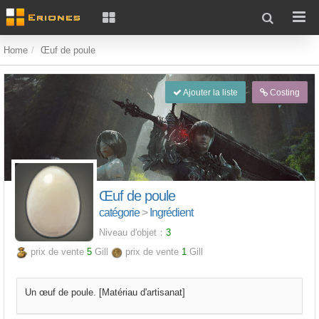
Home
Œuf de poule
Ajouter la liste
Costing
Œuf de poule
catégorie
>
Ingrédient
Niveau d'objet：
3
prix de vente
5
Gill
prix de vente
1
Gill
Un œuf de poule. [Matériau d'artisanat]