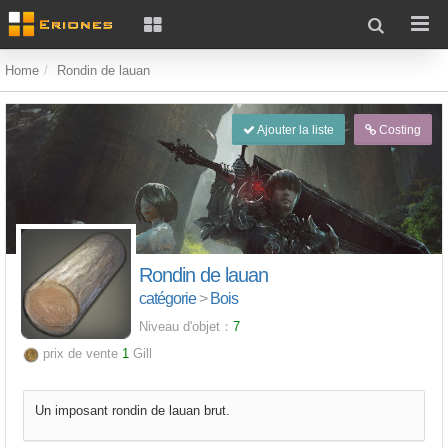
Home
Rondin de lauan
Ajouter la liste
Costing
Rondin de lauan
catégorie
>
Bois
Niveau d'objet：
7
prix de vente
1
Gill
Un imposant rondin de lauan brut.