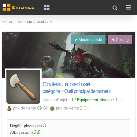
Home
Couteau à pied usé
Ajouter la liste
Costing
Couteau à pied usé
catégorie
>
Outil principal de tanneur
Niveau d'objet：
1 / Equipement Niveau：
1
～
prix de vente
69
Gill
prix de vente
2
Gill
3
Dégâts physiques
2.8
Attaque auto