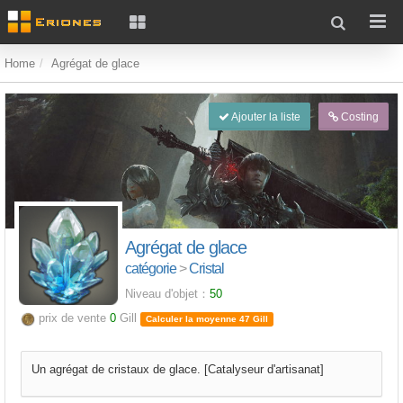
Home
Agrégat de glace
Ajouter la liste
Costing
Agrégat de glace
catégorie
>
Cristal
Niveau d'objet：
50
prix de vente
0
Gill
Calculer la moyenne 47 Gill
Un agrégat de cristaux de glace. [Catalyseur d'artisanat]