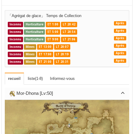
「Agrégat de glace」 Temps de Collection
Après
Inconnu
Horticulture
ET 1:00
LT 20:42
Après
Inconnu
Horticulture
ET 5:00
LT 20:54
Après
Inconnu
Horticulture
ET 9:00
LT 21:06
Après
Inconnu
Mines
ET 13:00
LT 20:07
Après
Inconnu
Mines
ET 17:00
LT 20:19
Après
Inconnu
Mines
ET 21:00
LT 20:31
recueil
liste(1-8)
Informez-vous
Mor-Dhona [Lv:50]