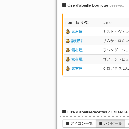
Cire d'abeille Boutique
Beeswax
nom du NPC
carte
素材屋
ミスト・ヴィレッジ 
調理師
リムサ・ロミンサ：
素材屋
ラベンダーベッド X
素材屋
ゴブレットビュート 
素材屋
シロガネ X:10.2 
Cire d'abeilleRecettes d'utiliser le
アイコン一覧
レシピ一覧