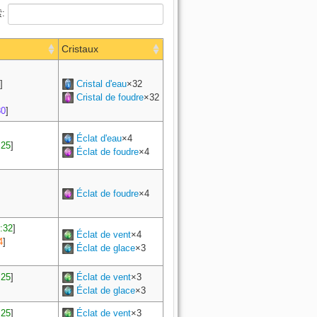
:
Cristaux
]
Cristal d'eau
×32
Cristal de foudre
×32
80
]
Éclat d'eau
×4
25
]
Éclat de foudre
×4
Éclat de foudre
×4
:32
]
Éclat de vent
×4
4
]
Éclat de glace
×3
25
]
Éclat de vent
×3
Éclat de glace
×3
25
]
Éclat de vent
×3