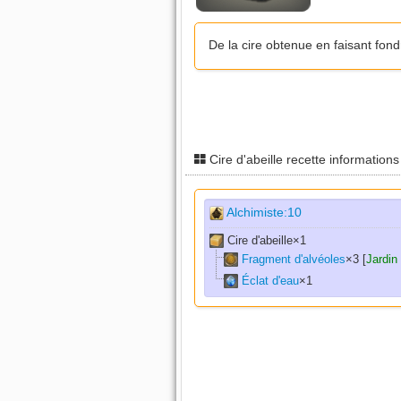
De la cire obtenue en faisant fond
Cire d'abeille recette information
Alchimiste:10
Cire d'abeille×
1
Fragment d'alvéoles
×
3
[
Jardin
Éclat d'eau
×
1