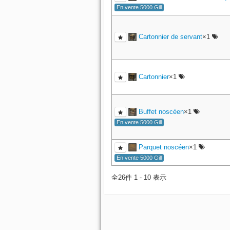
En vente 5000 Gill
Cartonnier de servant
×1
Cartonnier
×1
Buffet noscéen
×1
En vente 5000 Gill
Parquet noscéen
×1
En vente 5000 Gill
全26件 1 - 10 表示