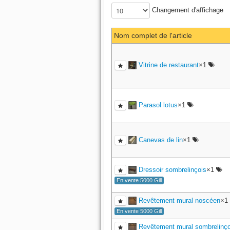
Changement d'affichage
Nom complet de l'article
Vitrine de restaurant
×1
Parasol lotus
×1
Canevas de lin
×1
Dressoir sombrelinçois
×1
En vente 5000 Gill
Revêtement mural noscéen
×1
En vente 5000 Gill
Revêtement mural sombrelinço