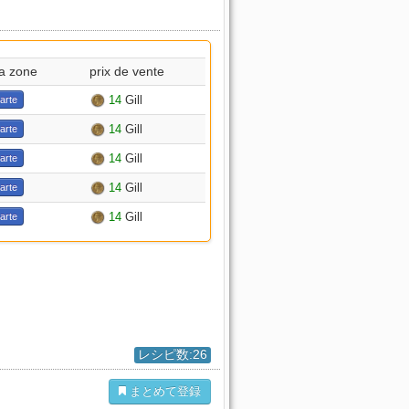
a zone
prix de vente
14
Gill
carte
14
Gill
carte
14
Gill
carte
14
Gill
carte
14
Gill
carte
レシピ数:26
まとめて登録