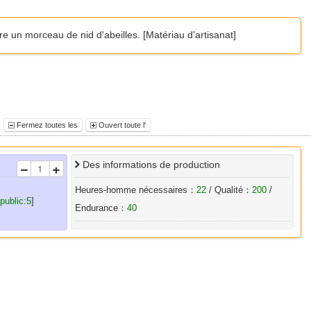
re un morceau de nid d'abeilles. [Matériau d'artisanat]
s
Fermez toutes les
Ouvert toute l'
Des informations de production
Heures-homme nécessaires：
22
/ Qualité：
200
/
 public:5
]
Endurance：
40