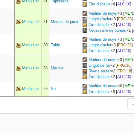
Menuisier
31
Tapisserie
Cire d'abeille
×
4
[
ALC:10
]
Madrier de noyer
×
3
[
MEN:
Lingot d'acier
×
3
[
FRG:26
]
Menuisier
31
Meuble de jardin
Cire d'abeille
×
2
[
ALC:10
]
Nécessaire de bureau
×
1
[
Madrier de noyer
×
3
[
MEN:
Menuisier
30
Table
Lingot d'acier
×
3
[
FRG:26
]
Cire d'abeille
×
2
[
ALC:10
]
Madrier de noyer
×
3
[
MEN:
Lingot de fer
×
2
[
FRG:16
]
Menuisier
28
Meuble
Rivets en fer
×
2
[
FRG:18
]
Cire d'abeille
×
2
[
ALC:10
]
Madrier de noyer
×
6
[
MEN:
Menuisier
26
Sol
Cire d'abeille
×
6
[
ALC:10
]