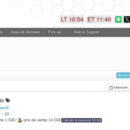
LT 10:54
ET 11:40
is
base de données
Pick-up
Aide & Support
Articl
lodestone
lle
actif
et：
10
nte
1
Gill /
prix de vente
14
Gill
Calculer la moyenne 50 Gill