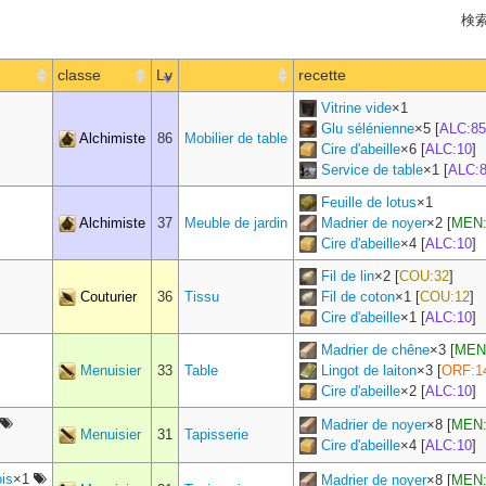
検索
classe
Lv
recette
Vitrine vide
×
1
Glu sélénienne
×
5
[
ALC:85
Alchimiste
86
Mobilier de table
Cire d'abeille
×
6
[
ALC:10
]
Service de table
×
1
[
ALC:
Feuille de lotus
×
1
Alchimiste
37
Meuble de jardin
Madrier de noyer
×
2
[
MEN:
Cire d'abeille
×
4
[
ALC:10
]
Fil de lin
×
2
[
COU:32
]
Couturier
36
Tissu
Fil de coton
×
1
[
COU:12
]
Cire d'abeille
×
1
[
ALC:10
]
Madrier de chêne
×
3
[
MEN
Menuisier
33
Table
Lingot de laiton
×
3
[
ORF:1
Cire d'abeille
×
2
[
ALC:10
]
Madrier de noyer
×
8
[
MEN:
Menuisier
31
Tapisserie
Cire d'abeille
×
4
[
ALC:10
]
is
×1
Madrier de noyer
×
8
[
MEN: