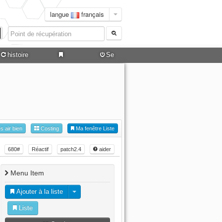
langue
français
histoire
Se
connecter
es air bien
Costing
Ma fenêtre Liste
680#
Réactif
patch2.4
aider
Menu Item
Ajouter à la liste
Liste