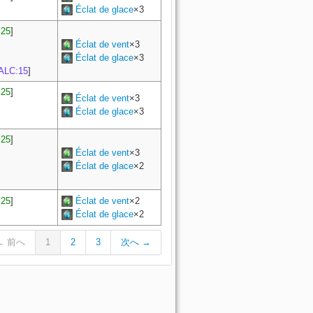
Éclat de glace
×3
25
]
Éclat de vent
×3
Éclat de glace
×3
ALC:15
]
25
]
Éclat de vent
×3
Éclat de glace
×3
25
]
Éclat de vent
×3
Éclat de glace
×2
25
]
Éclat de vent
×2
Éclat de glace
×2
← 前へ
1
2
3
次へ →