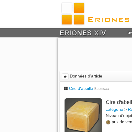
av
Données d'article
Cire d'abeille
Beeswax
Cire d'abei
catégorie
>
Ré
Niveau d'obj
prix de ve