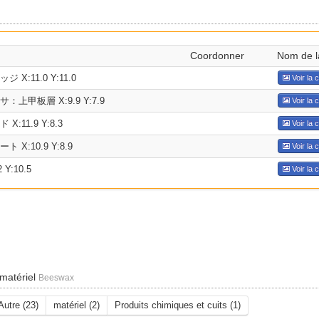
Coordonner
Nom de l
X:11.0 Y:11.0
Voir la 
上甲板層 X:9.9 Y:7.9
Voir la 
:11.9 Y:8.3
Voir la 
X:10.9 Y:8.9
Voir la 
Y:10.5
Voir la 
 matériel
Beeswax
Autre (23)
matériel (2)
Produits chimiques et cuits (1)