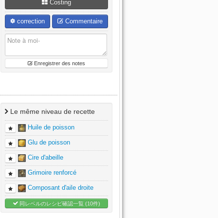
Costing
correction
Commentaire
Enregistrer des notes
Le même niveau de recette
Huile de poisson
Glu de poisson
Cire d'abeille
Grimoire renforcé
Composant d'aile droite
同レベルのレシピ確認一覧 (10件)