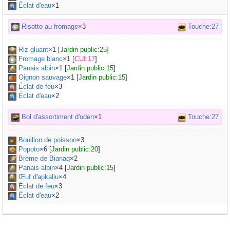
Éclat d'eau
×1
Risotto au fromage
×3
Touche:27
Riz gluant
×
1
[
Jardin public:25
]
Fromage blanc
×
1
[
CUI:17
]
Panais alpin
×
1
[
Jardin public:15
]
Oignon sauvage
×
1
[
Jardin public:15
]
Éclat de feu
×3
Éclat d'eau
×2
Bol d'assortiment d'oden
×1
Touche:27
Bouillon de poisson
×
3
Popoto
×
6
[
Jardin public:20
]
Brème de Bianaq
×
2
Panais alpin
×
4
[
Jardin public:15
]
Œuf d'apkallu
×
4
Éclat de feu
×3
Éclat d'eau
×2