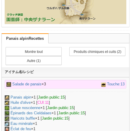
Panais alpinRecettes
Montre tout
Produits chimiques et cuits (2)
Autre (1)
アイテム名/レシピ
Salade de panais
×3
Touche:13
Panais alpin
×
1
[
Jardin public:15
]
Huile d'olive
×
1
[
CUI:11
]
Laitue noscéenne
×
1
[
Jardin public:15
]
Épinards des Cieldalaes
×
1
[
Jardin public:15
]
Haricots buffle
×
1
[
Jardin public:15
]
Eau minérale
×
1
Éclat de feu
×1