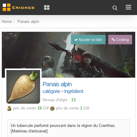
Home
Panais alpin
Ajouter la liste
Costing
Panais alpin
catégorie
>
Ingrédient
Niveau d'objet：
13
prix de vente
19
Gill
prix de vente
1
Gill
Un tubercule parfumé poussant dans la région du Coerthas.
[Matériau d'artisanat]