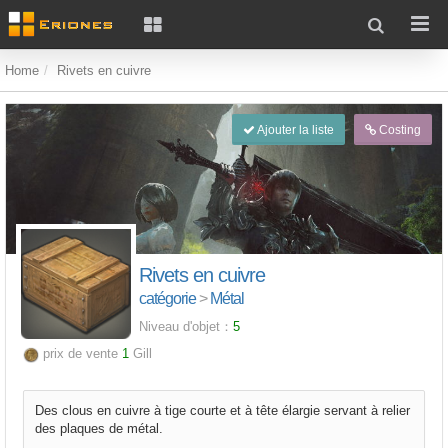
Home
Rivets en cuivre
Ajouter la liste
Costing
Rivets en cuivre
catégorie
>
Métal
Niveau d'objet：
5
prix de vente
1
Gill
Des clous en cuivre à tige courte et à tête élargie servant à relier
des plaques de métal.