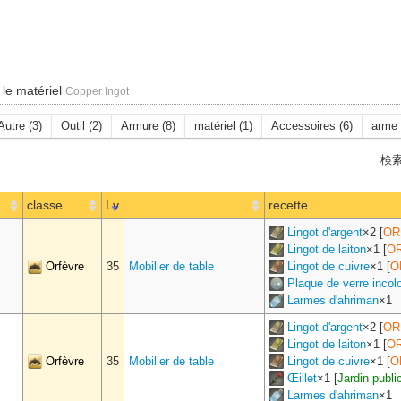
 le matériel
Copper Ingot
Autre (3)
Outil (2)
Armure (8)
matériel (1)
Accessoires (6)
arme 
検索
classe
Lv
recette
Lingot d'argent
×
2
[
OR
Lingot de laiton
×
1
[
OR
Orfèvre
35
Mobilier de table
Lingot de cuivre
×
1
[
O
Plaque de verre incol
Larmes d'ahriman
×
1
Lingot d'argent
×
2
[
OR
Lingot de laiton
×
1
[
OR
Orfèvre
35
Mobilier de table
Lingot de cuivre
×
1
[
O
Œillet
×
1
[
Jardin publi
Larmes d'ahriman
×
1