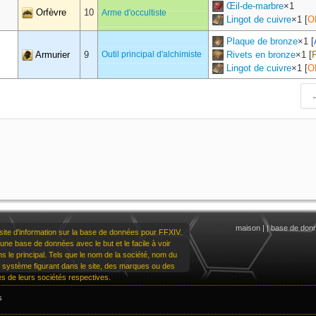
Œil-de-marbre
×
1
Orfèvre
10
Arme d'occultiste
Lingot de cuivre
×
1
[
O
Plaque de bronze
×
1
[
Armurier
9
Outil principal d'alchimiste
Rivets en bronze
×
1
[
Lingot de cuivre
×
1
[
O
maison
|
|
base de don
te d'information sur la base de données pour FFXIV.
une base de données avec le but et le facile à voir
dans le principal. Tels que le nom de la société, nom du
u système figurant dans le site, des marques ou des
 de leurs sociétés respectives.
s