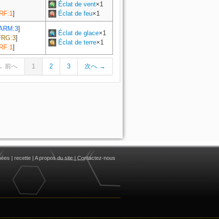
Éclat de vent
×1
RF:1
]
Éclat de feu
×1
ARM:3
]
Éclat de glace
×1
FRG:3
]
Éclat de terre
×1
RF:1
]
← 前へ
1
2
3
次へ →
nées
|
recette
|
A propos du site
|
Contactez-nous