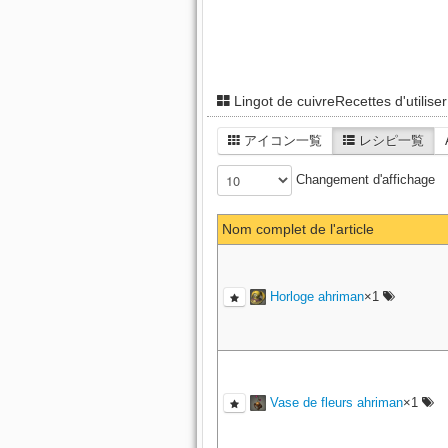
Lingot de cuivreRecettes d'utiliser
アイコン一覧
レシピ一覧
Changement d'affichage
Nom complet de l'article
Horloge ahriman
×1
Vase de fleurs ahriman
×1