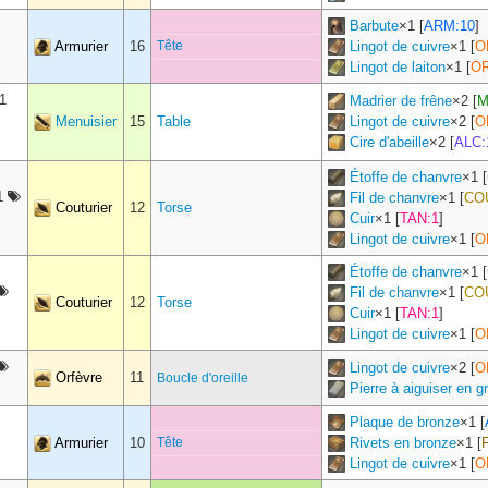
Barbute
×
1
[
ARM:10
]
Armurier
16
Tête
Lingot de cuivre
×
1
[
O
Lingot de laiton
×
1
[
OR
1
Madrier de frêne
×
2
[
M
Menuisier
15
Table
Lingot de cuivre
×
2
[
O
Cire d'abeille
×
2
[
ALC:
Étoffe de chanvre
×
1
[
1
Fil de chanvre
×
1
[
CO
Couturier
12
Torse
Cuir
×
1
[
TAN:1
]
Lingot de cuivre
×
1
[
O
Étoffe de chanvre
×
1
[
Fil de chanvre
×
1
[
CO
Couturier
12
Torse
Cuir
×
1
[
TAN:1
]
Lingot de cuivre
×
1
[
O
Lingot de cuivre
×
2
[
O
Orfèvre
11
Boucle d'oreille
Pierre à aiguiser en g
Plaque de bronze
×
1
[
Armurier
10
Tête
Rivets en bronze
×
1
[
Lingot de cuivre
×
1
[
O