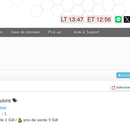
LT 13:47
ET 12:56
is
base de données
Pick-up
Aide & Support
Articl
lodestone
cuivre
tal
et：
1
nte
1
Gill /
prix de vente
9
Gill