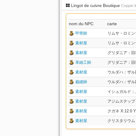
Lingot de cuivre Boutique
Copper I
nom du NPC
carte
甲冑師
リムサ・ロミンサ：上
素材屋
リムサ・ロミンサ：下
素材屋
グリダニア：旧市街 
革細工師
グリダニア：旧市街 
素材屋
ウルダハ：ザル回廊 
裁縫師
ウルダハ：ザル回廊 
素材屋
イシュガルド：上層 
素材屋
アジムステップ X:3
素材屋
クガネ X:12.0 Y:
素材屋
クリスタリウム X:9