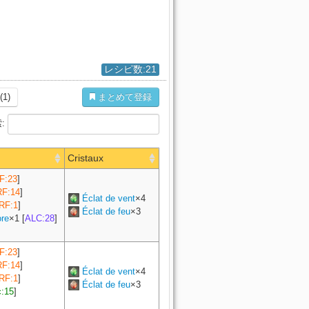
レシピ数:21
(1)
まとめて登録
:
Cristaux
F:23
]
F:14
]
Éclat de vent
×4
RF:1
]
Éclat de feu
×3
ore
×
1
[
ALC:28
]
F:23
]
F:14
]
Éclat de vent
×4
RF:1
]
Éclat de feu
×3
c:15
]