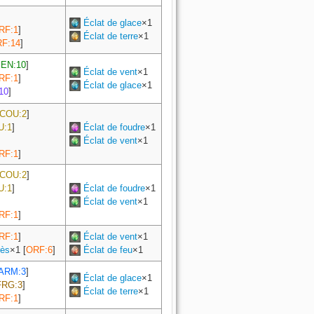
Éclat de glace
×1
RF:1
]
Éclat de terre
×1
F:14
]
EN:10
]
Éclat de vent
×1
RF:1
]
Éclat de glace
×1
10
]
COU:2
]
U:1
]
Éclat de foudre
×1
Éclat de vent
×1
RF:1
]
COU:2
]
U:1
]
Éclat de foudre
×1
Éclat de vent
×1
RF:1
]
RF:1
]
Éclat de vent
×1
rès
×
1
[
ORF:6
]
Éclat de feu
×1
ARM:3
]
Éclat de glace
×1
FRG:3
]
Éclat de terre
×1
RF:1
]