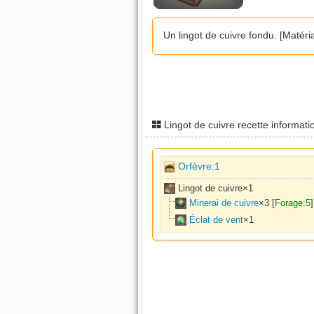
Un lingot de cuivre fondu. [Matéria
Lingot de cuivre recette informat
Orfèvre:1
Lingot de cuivre×
1
Minerai de cuivre
×
3
[
Forage:5
]
Éclat de vent
×
1