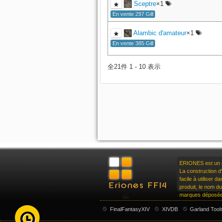
Sceptre
×1
En vente 297 Gill
Alambic d'amateur
×1
En vente 385 Gill
全21件 1 - 10 表示
ERIONES est un si
La construction d'
facile à utiliser 
produit, le nom d
marques déposées
FinalFantasyXIV
XIVDB
Garland Tool