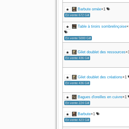
Barbute ornée
×1
En vente 672 Gill
Table à tiroirs sombrelinçoise
×
En vente 5000 Gill
Gilet doublet des ressources
×
En vente 436 Gill
Gilet doublet des créations
×1
En vente 436 Gill
Bagues d'oreilles en cuivre
×1
En vente 224 Gill
Barbute
×1
En vente 423 Gill