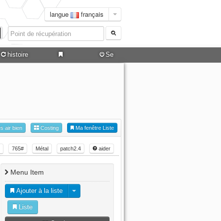
langue
français
histoire
Se
connecter
es air bien
Costing
Ma fenêtre Liste
765#
Métal
patch2.4
aider
Menu Item
Ajouter à la liste
Liste