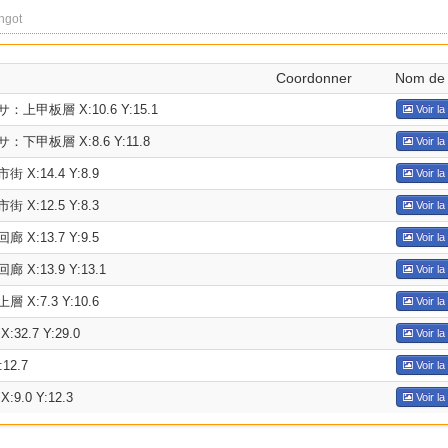
ngot
Coordonner
Nom de 
甲板層 X:10.6 Y:15.1
Voir la
甲板層 X:8.6 Y:11.8
Voir la
X:14.4 Y:8.9
Voir la
X:12.5 Y:8.3
Voir la
X:13.7 Y:9.5
Voir la
X:13.9 Y:13.1
Voir la
X:7.3 Y:10.6
Voir la
2.7 Y:29.0
Voir la
12.7
Voir la
.0 Y:12.3
Voir la