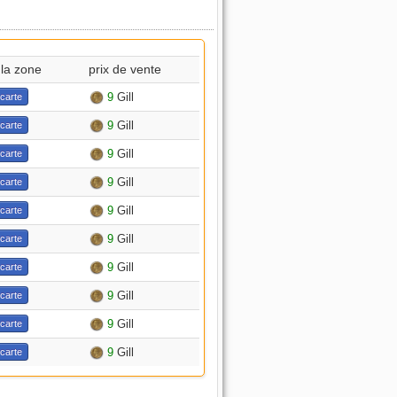
la zone
prix de vente
9
Gill
 carte
9
Gill
 carte
9
Gill
 carte
9
Gill
 carte
9
Gill
 carte
9
Gill
 carte
9
Gill
 carte
9
Gill
 carte
9
Gill
 carte
9
Gill
 carte