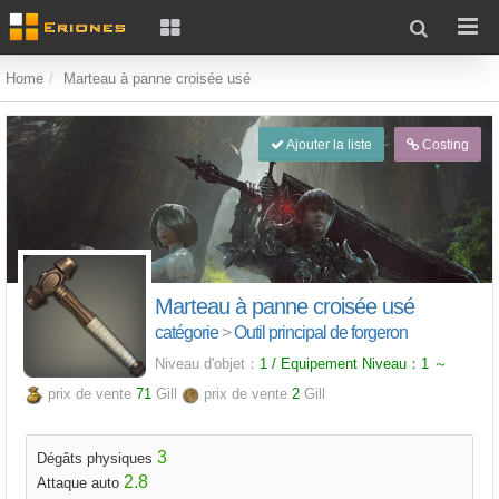
Home
Marteau à panne croisée usé
Ajouter la liste
Costing
Marteau à panne croisée usé
catégorie
>
Outil principal de forgeron
Niveau d'objet：
1 / Equipement Niveau：
1
～
prix de vente
71
Gill
prix de vente
2
Gill
3
Dégâts physiques
2.8
Attaque auto