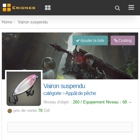
Home
Vairon suspendu
Ajouter la liste
Costing
Vairon suspendu
catégorie
>
Appât de pêche
Niveau d'objet：
260 / Equipement Niveau：
68
～
prix de vente
78
Gill