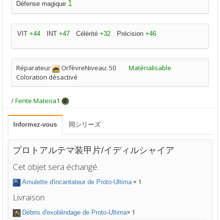
1
Défense magique
VIT
+44
INT
+47
Célérité
+32
Précision
+46
Réparateur
OrfèvreNiveau: 50
Matérialisable
Coloration désactivé
/
Fente Materia
1
Informez-vous
同シリーズ
プロトアルテマ装甲片/イディルシャイア
Cet objet sera échangé.
× 1
Amulette d'incantateur de Proto-Ultima
Livraison
× 1
Débris d'exoblindage de Proto-Ultima