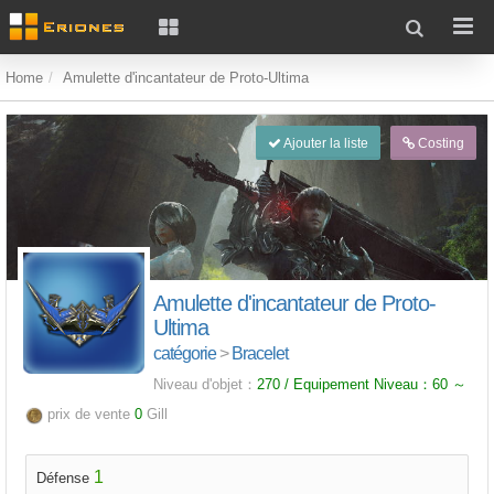
Home
Amulette d'incantateur de Proto-Ultima
Ajouter la liste
Costing
Amulette d'incantateur de Proto-
Ultima
catégorie
>
Bracelet
Niveau d'objet：
270 / Equipement Niveau：
60
～
prix de vente
0
Gill
1
Défense