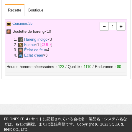
Recette
Boutique
Cuisinier:35
Boulette de hareng×
10
Hareng indigo
×
3
Farine
×
1
[
CUI:7
]
Éclat de feu
×
4
Éclat d'eau
×
3
Heures-homme nécessaires：
123
/ Qualité：
1110
/ Endurance：
80
ERIONES FF14 / サイトに記載されている会社名・製品名・システム名な
どは、各社の商標、または登録商標です。Copyright (C) 2023 SQUARE
ENIX CO., LTD.