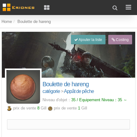
Home
Boulette de hareng
Ajouter la liste
Costing
Boulette de hareng
catégorie
>
Appât de pêche
Niveau d'objet：
35 / Equipement Niveau：
35
～
prix de vente
8
Gill
prix de vente
1
Gill