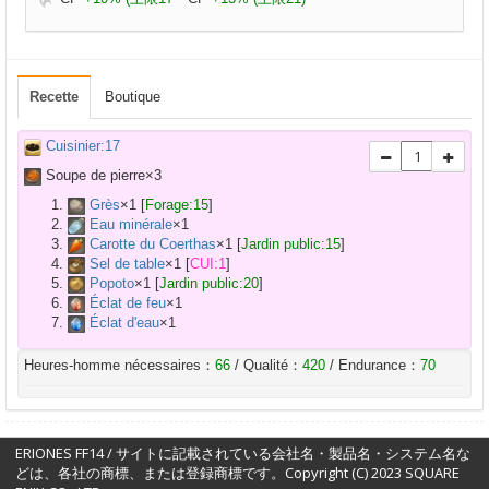
Recette
Boutique
Cuisinier:17
Soupe de pierre×
3
Grès
×
1
[
Forage:15
]
Eau minérale
×
1
Carotte du Coerthas
×
1
[
Jardin public:15
]
Sel de table
×
1
[
CUI:1
]
Popoto
×
1
[
Jardin public:20
]
Éclat de feu
×
1
Éclat d'eau
×
1
Heures-homme nécessaires：
66
/ Qualité：
420
/ Endurance：
70
ERIONES FF14 / サイトに記載されている会社名・製品名・システム名な
どは、各社の商標、または登録商標です。Copyright (C) 2023 SQUARE