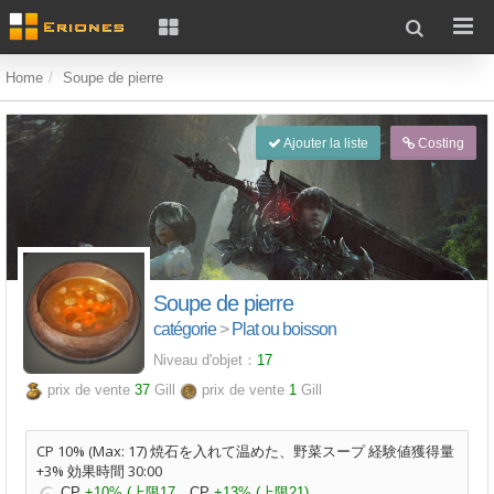
Home
Soupe de pierre
Ajouter la liste
Costing
Soupe de pierre
catégorie
>
Plat ou boisson
Niveau d'objet：
17
prix de vente
37
Gill
prix de vente
1
Gill
CP 10% (Max: 17) 焼石を入れて温めた、野菜スープ 経験値獲得量
+3% 効果時間 30:00
CP
+10% (上限17
CP
+13% (上限21)