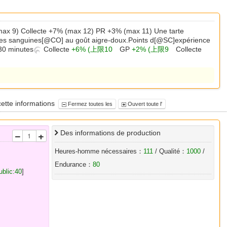
ax 9) Collecte +7% (max 12) PR +3% (max 11) Une tarte
les sanguines[@CO] au goût aigre-doux.Points d[@SC]expérience
30 minutes
Collecte
+6% (上限10
GP
+2% (上限9
Collecte
cette informations
Fermez toutes les
Ouvert toute l'
Des informations de production
Heures-homme nécessaires：
111
/ Qualité：
1000
/
Endurance：
80
ublic:40
]