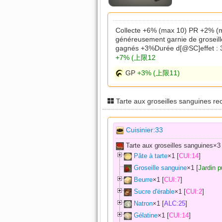
Collecte +6% (max 10) PR +2% (m
généreusement garnie de groseil
gagnés +3%Durée d[@SC]effet : 
+7% (上限12
GP
+3% (上限11)
Tarte aux groseilles sanguines re
Cuisinier:33
Tarte aux groseilles sanguines×
3
Pâte à tarte
×
1
[
CUI:14
]
Groseille sanguine
×
1
[
Jardin p
Beurre
×
1
[
CUI:7
]
Sucre d'érable
×
1
[
CUI:2
]
Natron
×
1
[
ALC:25
]
Gélatine
×
1
[
CUI:14
]