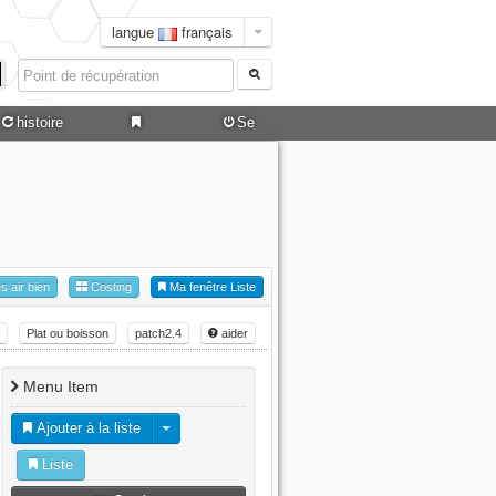
langue
français
histoire
Se
connecter
es air bien
Costing
Ma fenêtre Liste
Plat ou boisson
patch2.4
aider
Menu Item
Ajouter à la liste
Liste