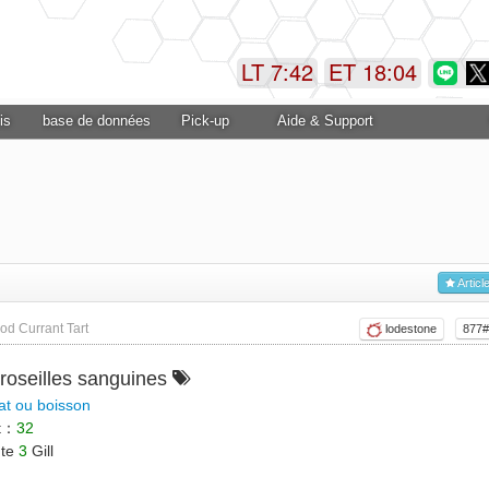
LT 7:42
ET 18:04
is
base de données
Pick-up
Aide & Support
Articl
od Currant Tart
lodestone
877#
groseilles sanguines
at ou boisson
et：
32
nte
3
Gill