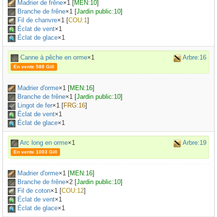
Madrier de frêne
×
1
[
MEN:10
]
Branche de frêne
×
1
[
Jardin public:10
]
Fil de chanvre
×
1
[
COU:1
]
Éclat de vent
×1
Éclat de glace
×1
Canne à pêche en orme
×1
Arbre:16
En vente 588 Gill
Madrier d'orme
×
1
[
MEN:16
]
Branche de frêne
×
1
[
Jardin public:10
]
Lingot de fer
×
1
[
FRG:16
]
Éclat de vent
×1
Éclat de glace
×1
Arc long en orme
×1
Arbre:19
En vente 1003 Gill
Madrier d'orme
×
1
[
MEN:16
]
Branche de frêne
×
2
[
Jardin public:10
]
Fil de coton
×
1
[
COU:12
]
Éclat de vent
×1
Éclat de glace
×1