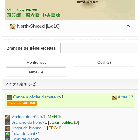
North-Shroud [Lv:10]
Branche de frêneRecettes
Montre tout
Outil (2)
arme (6)
アイテム名/レシピ
Canne à pêche d'amateur
×1
Arbre:12
En vente 439 Gill
Madrier de frêne
×
1
[
MEN:10
]
Branche de frêne
×
1
[
Jardin public:10
]
Lingot de bronze
×
1
[
FRG:1
]
Éclat de vent
×1
Éclat de glace
×1