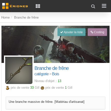
Home
Branche de frêne
Ajouter la liste
Costing
Branche de frêne
catégorie
>
Bois
Niveau d'objet：
13
prix de vente
33
Gill
prix de vente
1
Gill
Une branche massive de frêne. [Matériau d'artisanat]