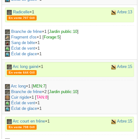
Radicelle
×1
Arbre:13
En vente 707 Gill
Branche de frêne
×
1
[
Jardin public:10
]
Fragment d'os
×
1
[
Forage:5
]
Sang de bête
×
1
Éclat de vent
×1
Éclat de glace
×1
Arc long gainé
×1
Arbre:15
En vente 644 Gill
Arc long
×
1
[
MEN:7
]
Branche de frêne
×
2
[
Jardin public:10
]
Cuir rigide
×
1
[
TAN:8
]
Éclat de vent
×1
Éclat de glace
×1
Arc court en frêne
×1
Arbre:15
En vente 708 Gill