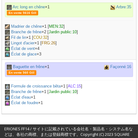
Arc long en chêne
×1
Arbre:35
En vente 5616 Gill
Madrier de chêne
×
1
[
MEN:32
]
Branche de frêne
×
2
[
Jardin public:10
]
Fil de lin
×
1
[
COU:32
]
Lingot d'acier
×
1
[
FRG:26
]
Éclat de vent
×4
Éclat de glace
×3
Baguette en frêne
×1
Façonné:16
En vente 560 Gill
Formule de croissance bêta
×
1
[
ALC:15
]
Branche de frêne
×
1
[
Jardin public:10
]
Éclat d'eau
×1
Éclat de foudre
×1
ERIONES FF14 / サイトに記載されている会社名・製品名・システム名な
どは、各社の商標、または登録商標です。Copyright (C) 2023 SQUARE