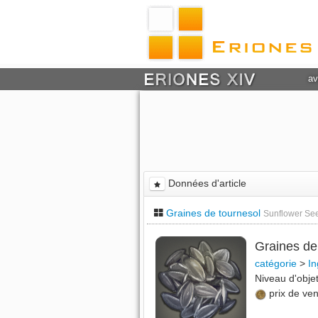
av
Données d'article
Graines de tournesol
Sunflower Se
Graines de
catégorie
>
In
Niveau d'obj
prix de ve