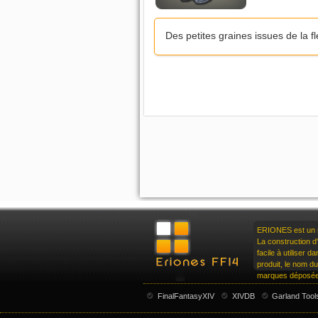
Des petites graines issues de la f
ERIONES est un si
La construction d'
facile à utiliser 
produit, le nom d
marques déposées
FinalFantasyXIV
XIVDB
Garland Tool