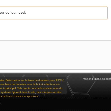
leur de tournesol.
maison
|
|
base de don
te d'information sur la base de données pour FFXIV.
une base de données avec le but et le facile à voir
dans le principal. Tels que le nom de la société, nom du
u système figurant dans le site, des marques ou des
 de leurs sociétés respectives.
s