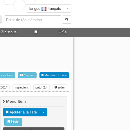
langue
français
histoire
Se
connecter
es air bien
Costing
Ma fenêtre Liste
2501#
Ingrédient
patch2.4
aider
Menu Item
Ajouter à la liste
Liste