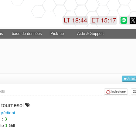
LT 18:44
ET 15:17
is
base de données
Pick-up
Aide & Support
Articl
eds
lodestone
2
 tournesol
grédient
et：
3
nte
1
Gill