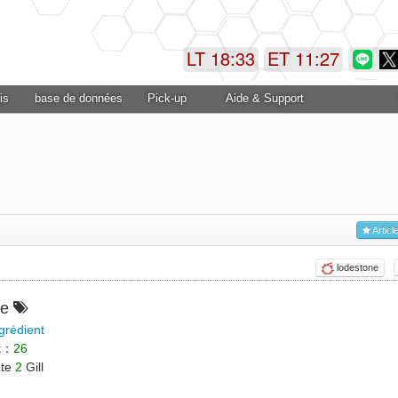
LT 18:33
ET 11:28
is
base de données
Pick-up
Aide & Support
Articl
lodestone
de
grédient
et：
26
nte
2
Gill