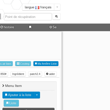
langue
français
histoire
Se
connecter
es air bien
Costing
Ma fenêtre Liste
850#
Ingrédient
patch2.4
aider
Menu Item
Ajouter à la liste
Liste