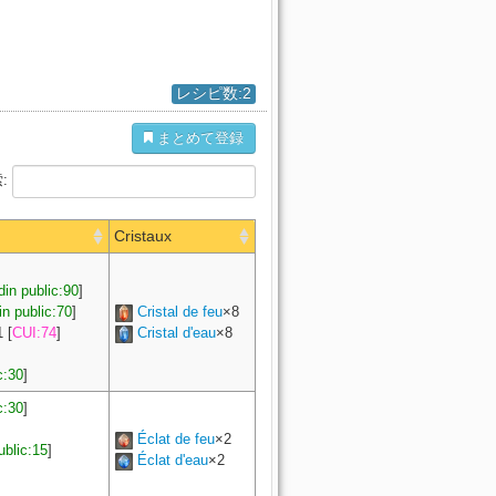
レシピ数:2
まとめて登録
:
Cristaux
din public:90
]
in public:70
]
Cristal de feu
×8
1
[
CUI:74
]
Cristal d'eau
×8
c:30
]
c:30
]
Éclat de feu
×2
ublic:15
]
Éclat d'eau
×2