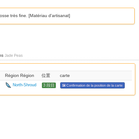
sse très fine. [Matériau d'artisanat]
ons
Jade Peas
Région Région
位置
carte
North-Shroud
3 段目
Confirmation de la position de la carte