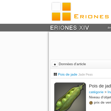
av
Données d'article
Pois de jade
Jade Peas
Pois de ja
catégorie
>
In
Niveau d'obj
prix de ve