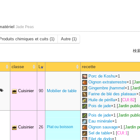
 matériel
Jade Peas
Produits chimiques et cuits (1)
Autre (1)
検索
classe
Lv
recette
Porc de Koshu
×
1
Oignon extraterrestre
×
1
[
Jar
Gingembre jhammel
×
1
[
Jard
Cuisinier
90
Mobilier de table
Farine de blé des plateaux
×
Huile de périlla
×
1
[
CUI:82
]
Pois de jade
×
1
[
Jardin publi
Pois de jade
×
1
[
Jardin publi
Eau minérale
×
1
Cuisinier
26
Plat ou boisson
Oignon sauvage
×
1
[
Jardin p
Sel de table
×
1
[
CUI:1
]
Filet de dodo
×
1