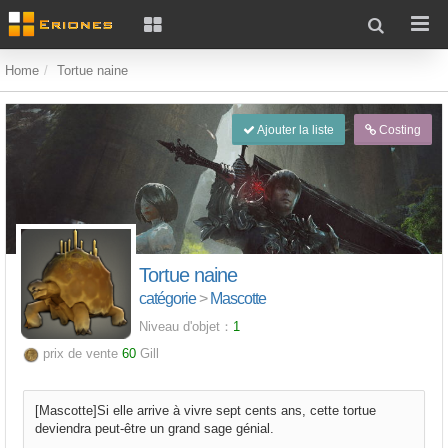
Home
Tortue naine
Ajouter la liste
Costing
Tortue naine
catégorie
>
Mascotte
Niveau d'objet：
1
prix de vente
60
Gill
[Mascotte]Si elle arrive à vivre sept cents ans, cette tortue
deviendra peut-être un grand sage génial.