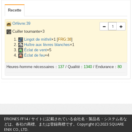
Recette
Orfèvre:39
Cuiller tournante×
3
Lingot de mithril
×
1
[
FRG:38
]
Huître aux lèvres blanches
×
1
Éclat de vent
×
5
Éclat de feu
×
4
Heures-homme nécessaires：
137
/ Qualité：
1340
/ Endurance：
80
ERIONES FF14 / サイトに記載されている会社名・製品名・システム名な
どは、各社の商標、または登録商標です。Copyright (C) 2023 SQUARE
ENIX CO., LTD.