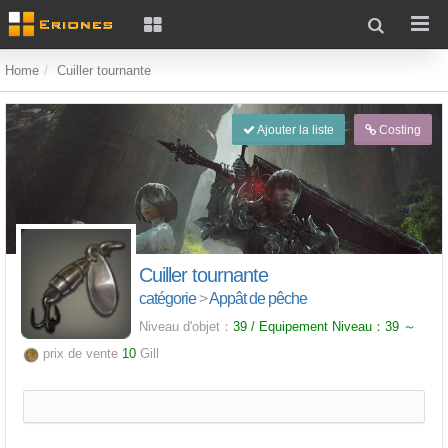
Home
Cuiller tournante
Ajouter la liste
Costing
Cuiller tournante
catégorie
>
Appât de pêche
Niveau d'objet：
39 / Equipement Niveau：
39
～
prix de vente
10
Gill