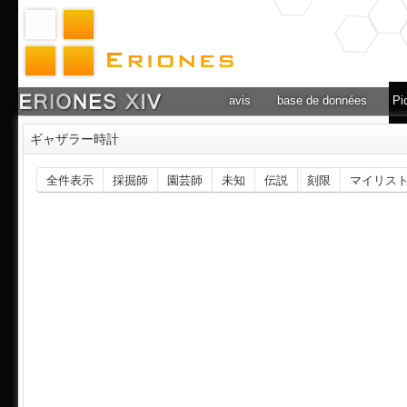
avis
base de données
Pi
ギャザラー時計
全件表示
採掘師
園芸師
未知
伝説
刻限
マイリス