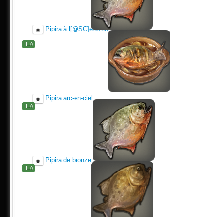
Pipira à l[@SC]étuvée
IL.0
Pipira arc-en-ciel
IL.0
Pipira de bronze
IL.0