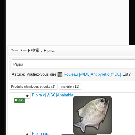
キーワード検索：Pipira
IL.275
Astuce: Vouliez-vous dire
Rouleau [@DC]Antipyretic[@DC]
Est?
Produits chimiques et cuits (2)
matériel (11)
Pipira d[@SC]Abalathia
IL.145
Pipira pira