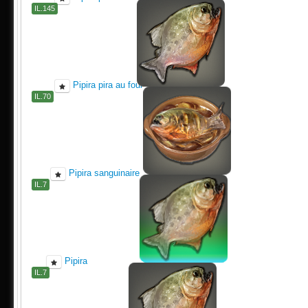
IL.145
Pipira pira au four
IL.70
Pipira sanguinaire
IL.7
Pipira
IL.7