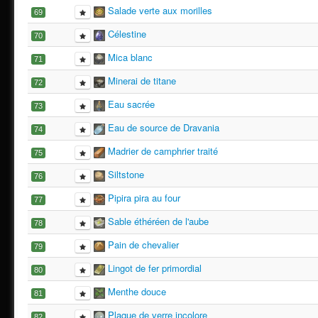
Salade verte aux morilles
69
Célestine
70
Mica blanc
71
Minerai de titane
72
Eau sacrée
73
Eau de source de Dravania
74
Madrier de camphrier traité
75
Siltstone
76
Pipira pira au four
77
Sable éthéréen de l'aube
78
Pain de chevalier
79
Lingot de fer primordial
80
Menthe douce
81
Plaque de verre incolore
82