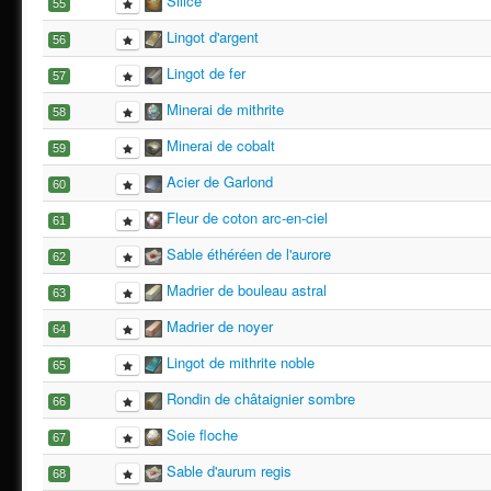
Silice
55
Lingot d'argent
56
Lingot de fer
57
Minerai de mithrite
58
Minerai de cobalt
59
Acier de Garlond
60
Fleur de coton arc-en-ciel
61
Sable éthéréen de l'aurore
62
Madrier de bouleau astral
63
Madrier de noyer
64
Lingot de mithrite noble
65
Rondin de châtaignier sombre
66
Soie floche
67
Sable d'aurum regis
68