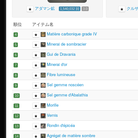
[ワイバーンの粗皮]と[アルケオーニスの粗皮]をなめす為にクルザス
アダマン鉱
クル
を悩ませるレシピでした。
1,540,032 回
3.0
完成したレザーを使用する２つのレシピの合計は驚きの143！
ほぼ全クラス・武器・防具・アクセサリーのレシピが存在し、Lv5
順位
アイテム名
採集のみでなく、店売りでの取引もある珍しい未知アイテムの１つ
Matière carbonique grade IV
4
ランキング3位はカベイジの野菜！2位のクルザス茶葉とは10万差
ランキングが伸びた要因は[アダマン鉱]と同じ蒐集品の１つが最もな
Minerai de sombracier
5
でしかギャザラーの赤貨を稼げなかったのも理由の１つと思われま
Gui de Dravania
6
[アダマン鉱]との差が広いのは、[採掘師]に比べ[園芸師]の人口が
2.X時代では、[園芸師]が採集出来るアイテムの多くは[木工]と[調
Minerai d'or
7
らを見て、[園芸]はともかく[採掘]のLvは上げておこうというプ
Fibre lumineuse
3.Xでは、[茶葉]や[原木]を使用する事で多少バランスが取れたと思
8
Sel gemme noscéen
9
Sel gemme d'Abalathia
10
Morille
11
Vernis
12
Rondin d'épicéa
13
Agrégat de matière sombre
14