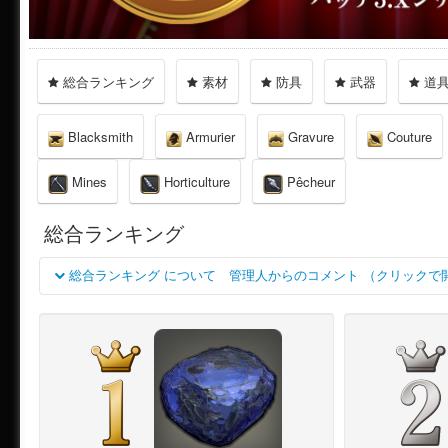
総合ランキング
素材
防具
武器
道
Blacksmith
Armurier
Gravure
Couture
Mines
Horticulture
Pêcheur
総合ランキング
総合ランキング について 管理人からのコメント （クリックで
ランキング1位はアダマン鉱！
圧倒的な結果となりました。
アダマン鉱を使うレシピは[アダマンナゲット]の１つですが、1度
もう１つの素材として使う[闇鉄鋼]も5位にランクインしています。
ランキングが上がった最もな要因は赤貨を得る為の蒐集品と思われ
ランキング2位はクルザス茶葉！