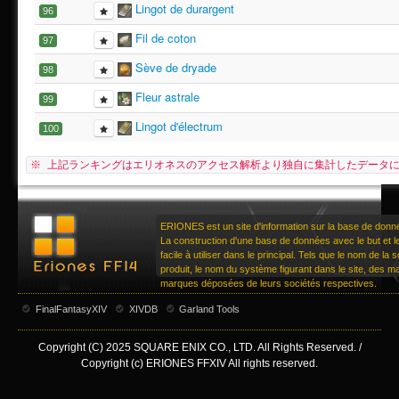
Lingot de durargent
96
Fil de coton
97
Sève de dryade
98
Fleur astrale
99
Lingot d'électrum
100
※ 上記ランキングはエリオネスのアクセス解析より独自に集計したデータ
ERIONES est un site d'information sur la base de don
La construction d'une base de données avec le but et le 
facile à utiliser dans le principal. Tels que le nom de la
produit, le nom du système figurant dans le site, des 
marques déposées de leurs sociétés respectives.
FinalFantasyXIV
XIVDB
Garland Tools
Copyright (C) 2025 SQUARE ENIX CO., LTD. All Rights Reserved. /
Copyright (c) ERIONES FFXIV All rights reserved.