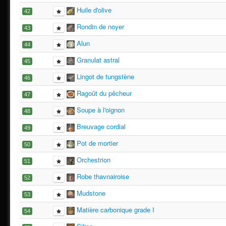
Huile d'olive
42
Rondin de noyer
43
Alun
44
Granulat astral
45
Lingot de tungstène
46
Ragoût du pêcheur
47
Soupe à l'oignon
48
Breuvage cordial
49
Pot de mortier
50
Orchestrion
51
Robe thavnairoise
52
Mudstone
53
Matière carbonique grade I
54