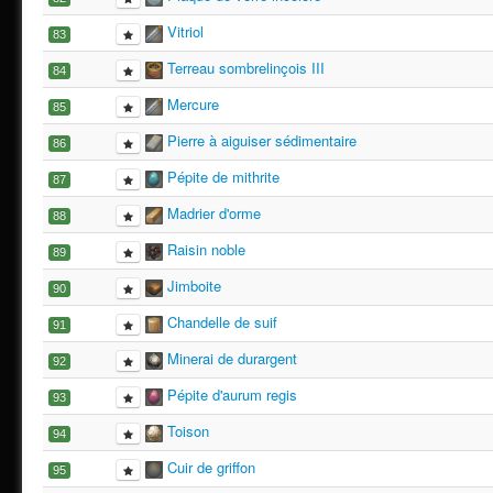
Vitriol
83
Terreau sombrelinçois III
84
Mercure
85
Pierre à aiguiser sédimentaire
86
Pépite de mithrite
87
Madrier d'orme
88
Raisin noble
89
Jimboite
90
Chandelle de suif
91
Minerai de durargent
92
Pépite d'aurum regis
93
Toison
94
Cuir de griffon
95