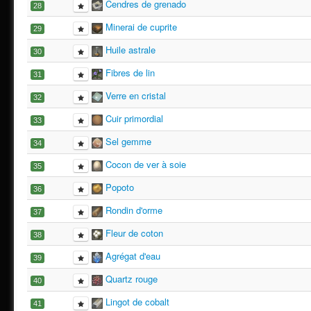
Cendres de grenado
28
Minerai de cuprite
29
Huile astrale
30
Fibres de lin
31
Verre en cristal
32
Cuir primordial
33
Sel gemme
34
Cocon de ver à soie
35
Popoto
36
Rondin d'orme
37
Fleur de coton
38
Agrégat d'eau
39
Quartz rouge
40
Lingot de cobalt
41