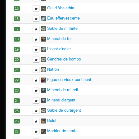
Gui d'Abalathia
15
Eau effervescente
16
Sable de mithrite
17
Minerai de fer
18
Lingot d'acier
19
Cendres de bombo
20
Natron
21
Figue du vieux continent
22
Minerai de mithril
23
Minerai d'argent
24
Sable de durargent
25
Bolet
26
Madrier de morta
27