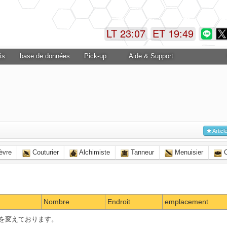
LT 23:07
ET 19:49
is
base de données
Pick-up
Aide & Support
Articl
èvre
Couturier
Alchimiste
Tanneur
Menuisier
C
Nombre
Endroit
emplacement
を変えております。