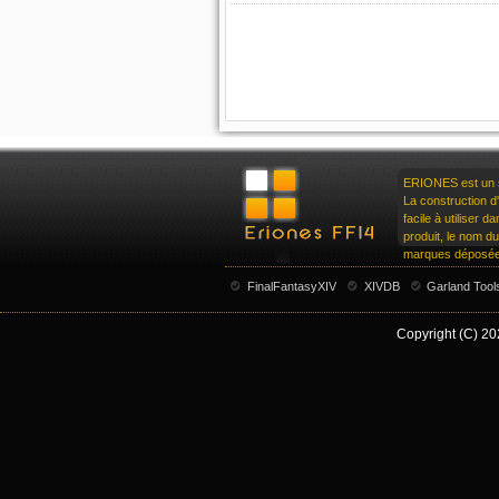
ERIONES est un si
La construction d'
facile à utiliser 
produit, le nom d
marques déposées
FinalFantasyXIV
XIVDB
Garland Tool
Copyright (C) 20