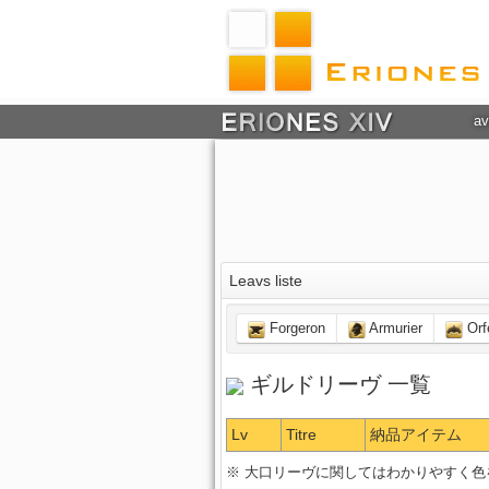
av
Leavs liste
Forgeron
Armurier
Orf
ギルドリーヴ 一覧
Lv
Titre
納品アイテム
※ 大口リーヴに関してはわかりやすく色