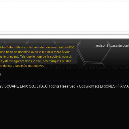
maison
|
|
base de don
te d'information sur la base de données pour FFXIV.
une base de données avec le but et le facile à voir
dans le principal. Tels que le nom de la société, nom du
u système figurant dans le site, des marques ou des
 de leurs sociétés respectives.
s
25 SQUARE ENIX CO., LTD. All Rights Reserved. / Copyright (c) ERIONES FFXIV All