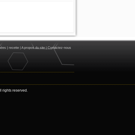
nées
|
recette
|
A propos du site
|
Contactez-nous
 rights reserved.