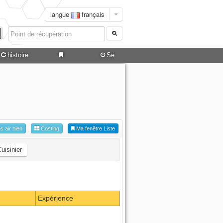
langue
français
histoire
Se
connecter
es air bien
Costing
Ma fenêtre Liste
uisinier
Expérience