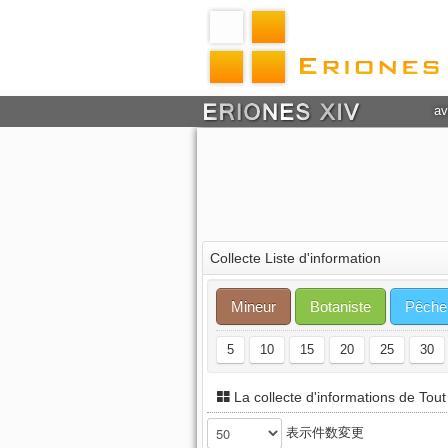
av
Collecte Liste d'information
Mineur
Botaniste
Pêche
5
10
15
20
25
30
La collecte d'informations de Tout
表示件数変更