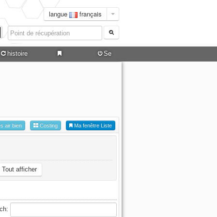
langue
français
histoire
Se
connecter
es air bien
Costing
Ma fenêtre Liste
Tout afficher
ch: