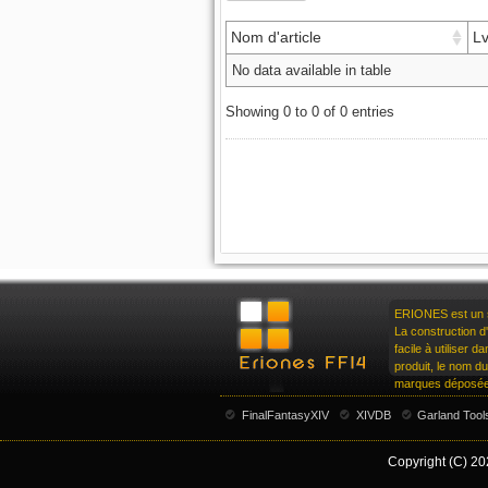
Nom d'article
L
No data available in table
Showing 0 to 0 of 0 entries
ERIONES est un si
La construction d'
facile à utiliser 
produit, le nom d
marques déposées
FinalFantasyXIV
XIVDB
Garland Tool
Copyright (C) 20