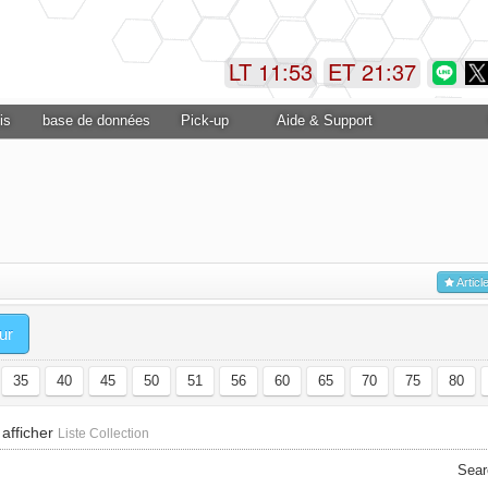
LT 11:53
ET 21:37
is
base de données
Pick-up
Aide & Support
Articl
ur
35
40
45
50
51
56
60
65
70
75
80
 afficher
Liste Collection
Sear