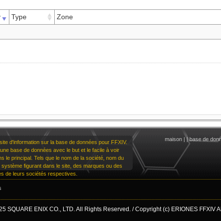
v
Type
Zone
maison
|
|
base de don
te d'information sur la base de données pour FFXIV.
une base de données avec le but et le facile à voir
dans le principal. Tels que le nom de la société, nom du
u système figurant dans le site, des marques ou des
 de leurs sociétés respectives.
s
25 SQUARE ENIX CO., LTD. All Rights Reserved. / Copyright (c) ERIONES FFXIV All