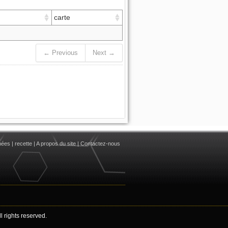
carte
← Previous
Next →
nées
|
recette
|
A propos du site
|
Contactez-nous
 rights reserved.