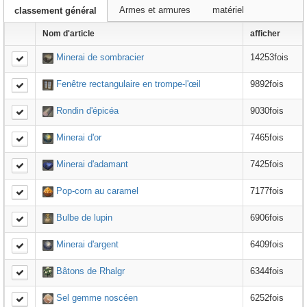
Armes et armures
matériel
classement général
Nom d'article
afficher
Minerai de sombracier
14253fois
Fenêtre rectangulaire en trompe-l'œil
9892fois
Rondin d'épicéa
9030fois
Minerai d'or
7465fois
Minerai d'adamant
7425fois
Pop-corn au caramel
7177fois
Bulbe de lupin
6906fois
Minerai d'argent
6409fois
Bâtons de Rhalgr
6344fois
Sel gemme noscéen
6252fois