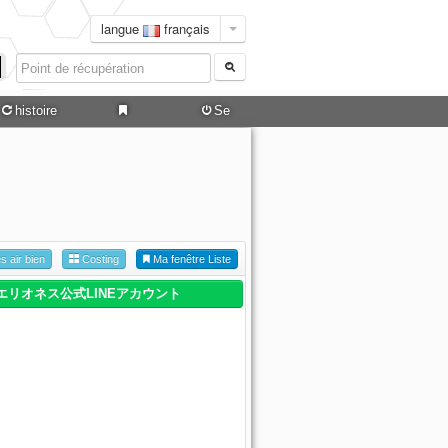
langue
français
histoire
Se
connecter
es air bien
Costing
Ma fenêtre Liste
エリオネス公式LINEアカウント