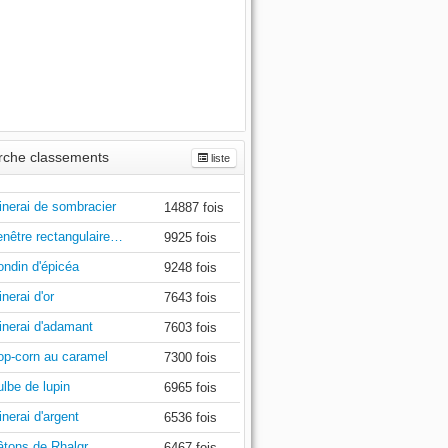
che classements
liste
inerai de sombracier
14887 fois
enêtre rectangulaire…
9925 fois
ondin d'épicéa
9248 fois
nerai d'or
7643 fois
inerai d'adamant
7603 fois
op-corn au caramel
7300 fois
lbe de lupin
6965 fois
nerai d'argent
6536 fois
âtons de Rhalgr
6467 fois