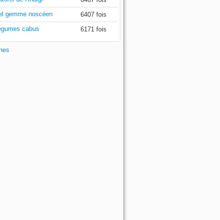
el gemme noscéen
6407 fois
égumes cabus
6171 fois
ones