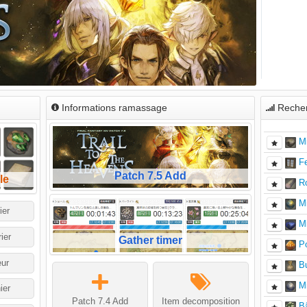
Informations ramassage
Recher
M
F
Patch 7.5 Add
le
R
Mi
ier
M
ier
Gather timer
P
ur
Bu
Mi
ier
Patch 7.4 Add
Item decomposition
B