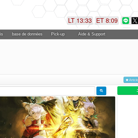
LT 13:33
ET 8:09
is
base de données
Pick-up
Aide & Support
Articl