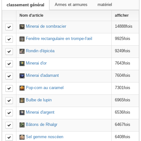
Armes et armures
matériel
classement général
Nom d'article
afficher
Minerai de sombracier
14888fois
Fenêtre rectangulaire en trompe-l'œil
9925fois
Rondin d'épicéa
9249fois
Minerai d'or
7643fois
Minerai d'adamant
7604fois
Pop-corn au caramel
7301fois
Bulbe de lupin
6965fois
Minerai d'argent
6536fois
Bâtons de Rhalgr
6467fois
Sel gemme noscéen
6408fois