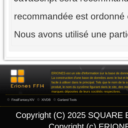
recommandée est ordonné e
Nous avons utilisé une part
ERIONES est un site d'information sur la base de don
La construction d'une base de données avec le but et le 
facile à utiliser dans le principal. Tels que le nom de la
produit, le nom du système figurant dans le site, des 
marques déposées de leurs sociétés respectives.
FinalFantasyXIV
XIVDB
Garland Tools
Copyright (C) 2025 SQUARE EN
Copyright (c) ERIONE